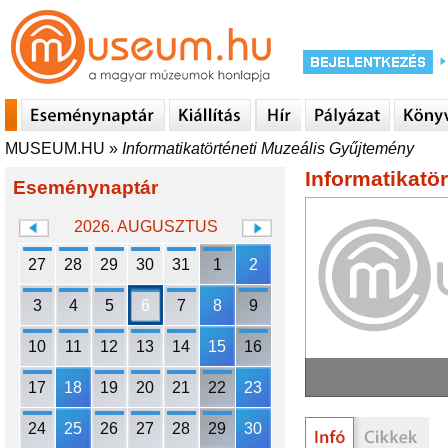
MUSEUM.HU
»
Informatikatörténeti Muzeális Gyűjtemény
Informatikatö
Eseménynaptár
2026. AUGUSZTUS
27
28
29
30
31
1
2
3
4
5
6
7
8
9
10
11
12
13
14
15
16
17
18
19
20
21
22
23
24
25
26
27
28
29
30