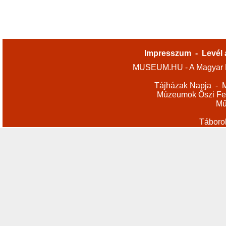
Impresszum
-
Levél 
MUSEUM.HU - A Magyar M
Tájházak Napja
-
M
Múzeumok Őszi Fes
Mű
Táboro