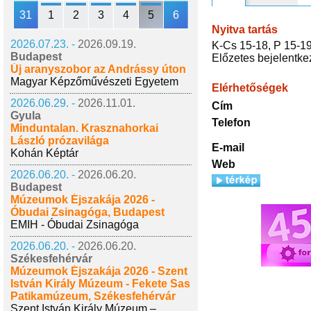
31
1
2
3
4
5
6
Nyitva tartás
2026.07.23. -
2026.09.19.
K-Cs 15-18, P 15-19
Budapest
Előzetes bejelentke
Új aranyszobor az Andrássy úton
Magyar Képzőművészeti Egyetem
Elérhetőségek
2026.06.29. -
2026.11.01.
Cím
Gyula
Telefon
Minduntalan. Krasznahorkai
László prózavilága
E-mail
Kohán Képtár
Web
2026.06.20. -
2026.06.20.
Budapest
Múzeumok Éjszakája 2026 -
Óbudai Zsinagóga, Budapest
EMIH - Óbudai Zsinagóga
2026.06.20. -
2026.06.20.
Székesfehérvár
Múzeumok Éjszakája 2026 - Szent
István Király Múzeum - Fekete Sas
Patikamúzeum, Székesfehérvár
Szent István Király Múzeum –