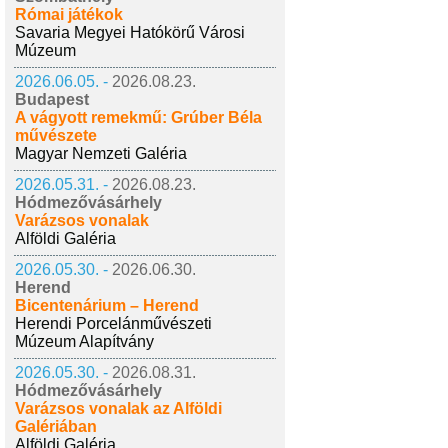
Római játékok
Savaria Megyei Hatókörű Városi
Múzeum
2026.06.05. -
2026.08.23.
Budapest
A vágyott remekmű: Grúber Béla
művészete
Magyar Nemzeti Galéria
2026.05.31. -
2026.08.23.
Hódmezővásárhely
Varázsos vonalak
Alföldi Galéria
2026.05.30. -
2026.06.30.
Herend
Bicentenárium – Herend
Herendi Porcelánművészeti
Múzeum Alapítvány
2026.05.30. -
2026.08.31.
Hódmezővásárhely
Varázsos vonalak az Alföldi
Galériában
Alföldi Galéria