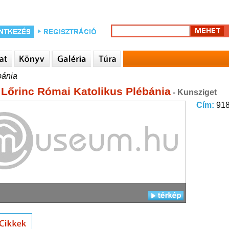
bánia
 Lőrinc Római Katolikus Plébánia
- Kunsziget
Cím:
918