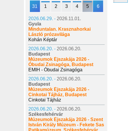
31
1
2
3
4
5
6
2026.06.29. -
2026.11.01.
Gyula
Minduntalan. Krasznahorkai
László prózavilága
Kohán Képtár
2026.06.20. -
2026.06.20.
Budapest
Múzeumok Éjszakája 2026 -
Óbudai Zsinagóga, Budapest
EMIH - Óbudai Zsinagóga
2026.06.20. -
2026.06.20.
Budapest
Múzeumok Éjszakája 2026 -
Cinkotai Tájház, Budapest
Cinkotai Tájház
2026.06.20. -
2026.06.20.
Székesfehérvár
Múzeumok Éjszakája 2026 - Szent
István Király Múzeum - Fekete Sas
Patikamúzeum, Székesfehérvár