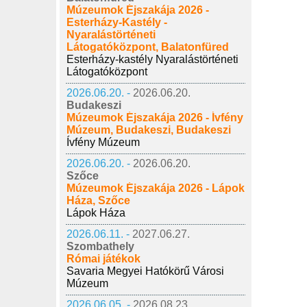
Múzeumok Éjszakája 2026 -
Esterházy-Kastély -
Nyaralástörténeti
Látogatóközpont, Balatonfüred
Esterházy-kastély Nyaralástörténeti
Látogatóközpont
2026.06.20. -
2026.06.20.
Budakeszi
Múzeumok Éjszakája 2026 - Ívfény
Múzeum, Budakeszi, Budakeszi
Ívfény Múzeum
2026.06.20. -
2026.06.20.
Szőce
Múzeumok Éjszakája 2026 - Lápok
Háza, Szőce
Lápok Háza
2026.06.11. -
2027.06.27.
Szombathely
Római játékok
Savaria Megyei Hatókörű Városi
Múzeum
2026.06.05. -
2026.08.23.