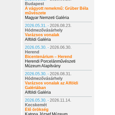
Budapest
A vágyott remekmű: Grúber Béla
művészete
Magyar Nemzeti Galéria
2026.05.31. -
2026.08.23.
Hódmezővásárhely
Varázsos vonalak
Alföldi Galéria
2026.05.30. -
2026.06.30.
Herend
Bicentenárium – Herend
Herendi Porcelánművészeti
Múzeum Alapítvány
2026.05.30. -
2026.08.31.
Hódmezővásárhely
Varázsos vonalak az Alföldi
Galériában
Alföldi Galéria
2026.05.30. -
2026.11.14.
Kecskemét
Élő örökség
Katona József Múzeum