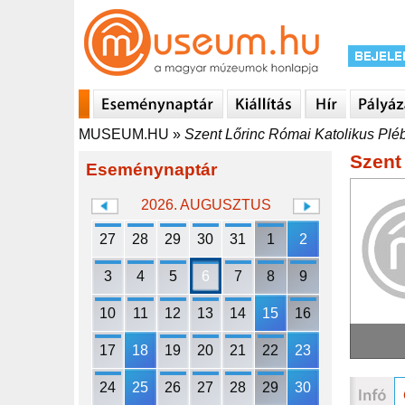
MUSEUM.HU
»
Szent Lőrinc Római Katolikus Plé
Szent
Eseménynaptár
2026. AUGUSZTUS
27
28
29
30
31
1
2
3
4
5
6
7
8
9
10
11
12
13
14
15
16
17
18
19
20
21
22
23
24
25
26
27
28
29
30