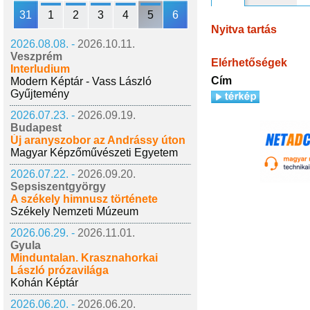
31
1
2
3
4
5
6
Nyitva tartás
2026.08.08. -
2026.10.11.
Veszprém
Elérhetőségek
Interludium
Cím
Modern Képtár - Vass László
Gyűjtemény
2026.07.23. -
2026.09.19.
Budapest
Új aranyszobor az Andrássy úton
Magyar Képzőművészeti Egyetem
2026.07.22. -
2026.09.20.
Sepsiszentgyörgy
A székely himnusz története
Székely Nemzeti Múzeum
2026.06.29. -
2026.11.01.
Gyula
Minduntalan. Krasznahorkai
László prózavilága
Kohán Képtár
2026.06.20. -
2026.06.20.