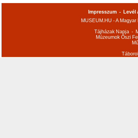
Impresszum
-
Levél 
MUSEUM.HU - A Magyar M
Tájházak Napja
-
M
Múzeumok Őszi Fes
Mű
Táboro