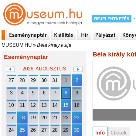
MUSEUM.HU
»
Béla király kútja
Béla király kú
Eseménynaptár
2026. AUGUSZTUS
27
28
29
30
31
1
2
3
4
5
6
7
8
9
10
11
12
13
14
15
16
17
18
19
20
21
22
23
24
25
26
27
28
29
30