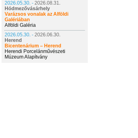
2026.05.30. -
2026.08.31.
Hódmezővásárhely
Varázsos vonalak az Alföldi
Galériában
Alföldi Galéria
2026.05.30. -
2026.06.30.
Herend
Bicentenárium – Herend
Herendi Porcelánművészeti
Múzeum Alapítvány