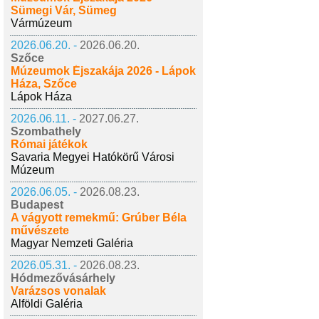
Sümegi Vár, Sümeg
Vármúzeum
2026.06.20. -
2026.06.20.
Szőce
Múzeumok Éjszakája 2026 - Lápok
Háza, Szőce
Lápok Háza
2026.06.11. -
2027.06.27.
Szombathely
Római játékok
Savaria Megyei Hatókörű Városi
Múzeum
2026.06.05. -
2026.08.23.
Budapest
A vágyott remekmű: Grúber Béla
művészete
Magyar Nemzeti Galéria
2026.05.31. -
2026.08.23.
Hódmezővásárhely
Varázsos vonalak
Alföldi Galéria