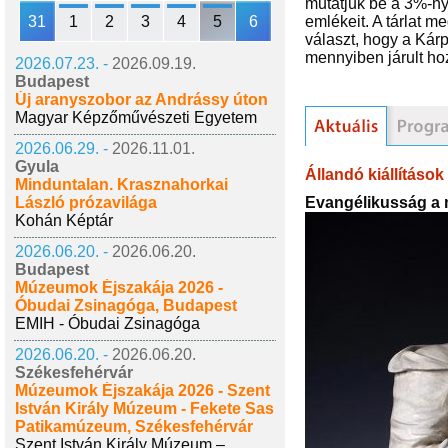
mutatjuk be a 3%-ny
31
1
2
3
4
5
6
emlékeit. A tárlat 
választ, hogy a Kár
mennyiben járult ho
2026.07.23. -
2026.09.19.
Budapest
Új aranyszobor az Andrássy úton
Magyar Képzőművészeti Egyetem
2026.06.29. -
2026.11.01.
Gyula
Állandó kiállítások
Minduntalan. Krasznahorkai
Evangélikusság a 
László prózavilága
Kohán Képtár
2026.06.20. -
2026.06.20.
Budapest
Múzeumok Éjszakája 2026 -
Óbudai Zsinagóga, Budapest
EMIH - Óbudai Zsinagóga
2026.06.20. -
2026.06.20.
Székesfehérvár
Múzeumok Éjszakája 2026 - Szent
István Király Múzeum - Fekete Sas
Patikamúzeum, Székesfehérvár
Szent István Király Múzeum –