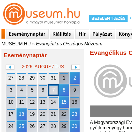
MUSEUM.HU
»
Evangélikus Országos Múzeum
Evangélikus 
Eseménynaptár
2026. AUGUSZTUS
27
28
29
30
31
1
2
3
4
5
6
7
8
9
10
11
12
13
14
15
16
17
18
19
20
21
22
23
A Magyarországi Eva
24
25
26
27
28
29
30
gyűjteményügy harma