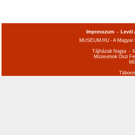
Impresszum
-
Levél 
MUSEUM.HU - A Magyar M
Tájházak Napja
-
M
Múzeumok Őszi Fes
Mű
Táboro