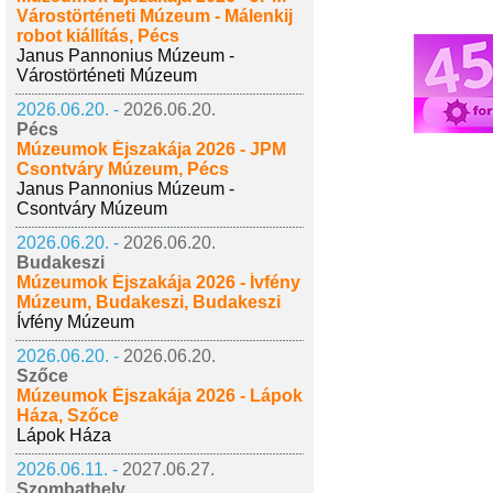
Várostörténeti Múzeum - Málenkij
robot kiállítás, Pécs
Janus Pannonius Múzeum -
Várostörténeti Múzeum
2026.06.20. -
2026.06.20.
Pécs
Múzeumok Éjszakája 2026 - JPM
Csontváry Múzeum, Pécs
Janus Pannonius Múzeum -
Csontváry Múzeum
2026.06.20. -
2026.06.20.
Budakeszi
Múzeumok Éjszakája 2026 - Ívfény
Múzeum, Budakeszi, Budakeszi
Ívfény Múzeum
2026.06.20. -
2026.06.20.
Szőce
Múzeumok Éjszakája 2026 - Lápok
Háza, Szőce
Lápok Háza
2026.06.11. -
2027.06.27.
Szombathely