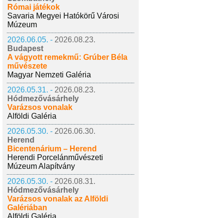
Római játékok
Savaria Megyei Hatókörű Városi
Múzeum
2026.06.05. -
2026.08.23.
Budapest
A vágyott remekmű: Grúber Béla
művészete
Magyar Nemzeti Galéria
2026.05.31. -
2026.08.23.
Hódmezővásárhely
Varázsos vonalak
Alföldi Galéria
2026.05.30. -
2026.06.30.
Herend
Bicentenárium – Herend
Herendi Porcelánművészeti
Múzeum Alapítvány
2026.05.30. -
2026.08.31.
Hódmezővásárhely
Varázsos vonalak az Alföldi
Galériában
Alföldi Galéria