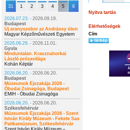
31
1
2
3
4
5
6
Nyitva tartás
2026.07.23. -
2026.09.19.
Budapest
Elérhetőségek
Új aranyszobor az Andrássy úton
Cím
Magyar Képzőművészeti Egyetem
2026.06.29. -
2026.11.01.
Gyula
Minduntalan. Krasznahorkai
László prózavilága
Kohán Képtár
2026.06.20. -
2026.06.20.
Budapest
Múzeumok Éjszakája 2026 -
Óbudai Zsinagóga, Budapest
EMIH - Óbudai Zsinagóga
2026.06.20. -
2026.06.20.
Székesfehérvár
Múzeumok Éjszakája 2026 - Szent
István Király Múzeum - Fekete Sas
Patikamúzeum, Székesfehérvár
Szent István Király Múzeum –