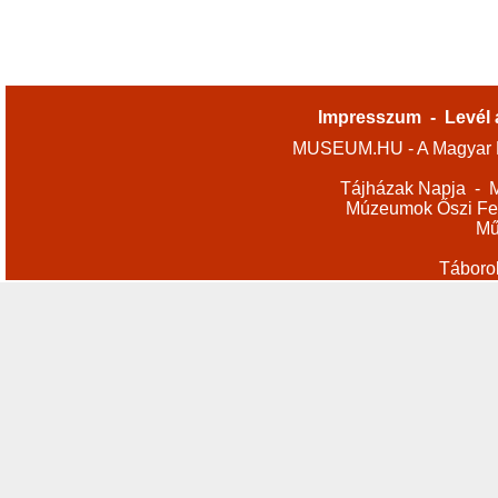
Impresszum
-
Levél 
MUSEUM.HU - A Magyar M
Tájházak Napja
-
M
Múzeumok Őszi Fes
Mű
Táboro