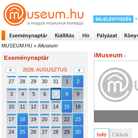
MUSEUM.HU
»
iMuseum
iMuseum
-
Eseménynaptár
2026. AUGUSZTUS
27
28
29
30
31
1
2
3
4
5
6
7
8
9
10
11
12
13
14
15
16
17
18
19
20
21
22
23
24
25
26
27
28
29
30