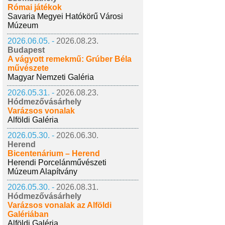
Római játékok
Savaria Megyei Hatókörű Városi
Múzeum
2026.06.05. -
2026.08.23.
Budapest
A vágyott remekmű: Grúber Béla
művészete
Magyar Nemzeti Galéria
2026.05.31. -
2026.08.23.
Hódmezővásárhely
Varázsos vonalak
Alföldi Galéria
2026.05.30. -
2026.06.30.
Herend
Bicentenárium – Herend
Herendi Porcelánművészeti
Múzeum Alapítvány
2026.05.30. -
2026.08.31.
Hódmezővásárhely
Varázsos vonalak az Alföldi
Galériában
Alföldi Galéria