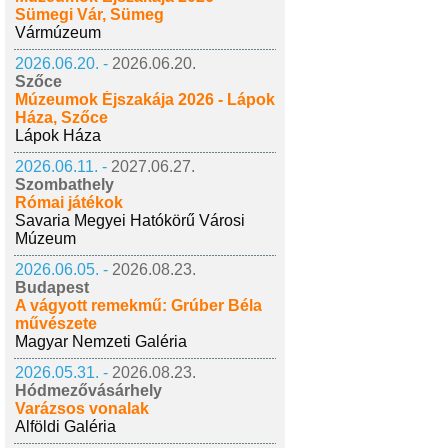
Sümegi Vár, Sümeg
Vármúzeum
2026.06.20. -
2026.06.20.
Szőce
Múzeumok Éjszakája 2026 - Lápok
Háza, Szőce
Lápok Háza
2026.06.11. -
2027.06.27.
Szombathely
Római játékok
Savaria Megyei Hatókörű Városi
Múzeum
2026.06.05. -
2026.08.23.
Budapest
A vágyott remekmű: Grúber Béla
művészete
Magyar Nemzeti Galéria
2026.05.31. -
2026.08.23.
Hódmezővásárhely
Varázsos vonalak
Alföldi Galéria