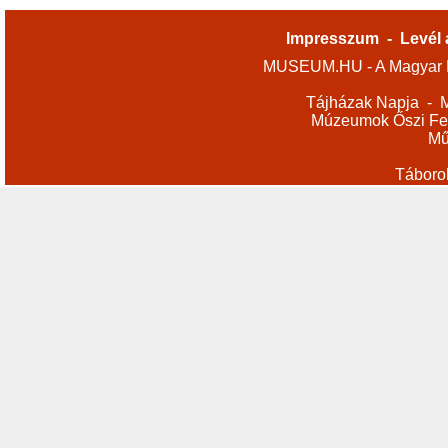
Impresszum
-
Levél 
MUSEUM.HU - A Magyar M
Tájházak Napja
-
M
Múzeumok Őszi Fes
Mű
Táboro