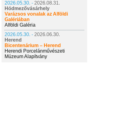
2026.05.30. -
2026.08.31.
Hódmezővásárhely
Varázsos vonalak az Alföldi
Galériában
Alföldi Galéria
2026.05.30. -
2026.06.30.
Herend
Bicentenárium – Herend
Herendi Porcelánművészeti
Múzeum Alapítvány