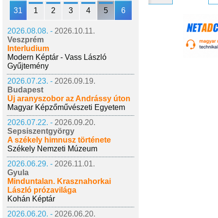
31
1
2
3
4
5
6
2026.08.08. -
2026.10.11.
Veszprém
Interludium
Modern Képtár - Vass László
Gyűjtemény
2026.07.23. -
2026.09.19.
Budapest
Új aranyszobor az Andrássy úton
Magyar Képzőművészeti Egyetem
2026.07.22. -
2026.09.20.
Sepsiszentgyörgy
A székely himnusz története
Székely Nemzeti Múzeum
2026.06.29. -
2026.11.01.
Gyula
Minduntalan. Krasznahorkai
László prózavilága
Kohán Képtár
2026.06.20. -
2026.06.20.