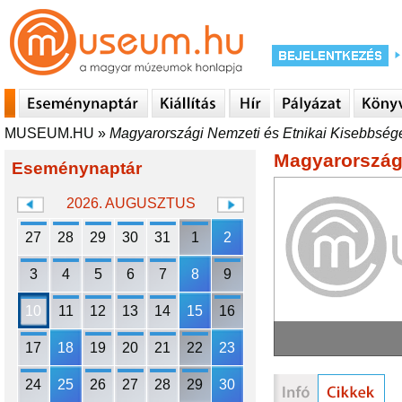
MUSEUM.HU
»
Magyarországi Nemzeti és Etnikai Kisebbsége
Magyarországi
Eseménynaptár
2026. AUGUSZTUS
27
28
29
30
31
1
2
3
4
5
6
7
8
9
10
11
12
13
14
15
16
17
18
19
20
21
22
23
24
25
26
27
28
29
30