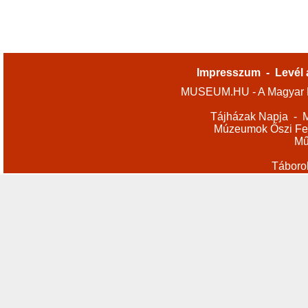
Impresszum
-
Levél 
MUSEUM.HU - A Magyar M
Tájházak Napja
-
M
Múzeumok Őszi Fes
Mű
Táboro