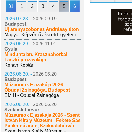
31
1
2
3
4
5
6
2026.07.23. -
2026.09.19.
Budapest
Új aranyszobor az Andrássy úton
Magyar Képzőművészeti Egyetem
2026.06.29. -
2026.11.01.
Gyula
Minduntalan. Krasznahorkai
László prózavilága
Kohán Képtár
2026.06.20. -
2026.06.20.
Budapest
Múzeumok Éjszakája 2026 -
Óbudai Zsinagóga, Budapest
EMIH - Óbudai Zsinagóga
2026.06.20. -
2026.06.20.
Székesfehérvár
Múzeumok Éjszakája 2026 - Szent
István Király Múzeum - Fekete Sas
Patikamúzeum, Székesfehérvár
Szent István Király Múzeum –