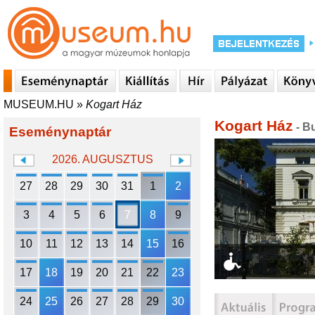
MUSEUM.HU
»
Kogart Ház
Kogart Ház
- B
Eseménynaptár
2026. AUGUSZTUS
27
28
29
30
31
1
2
3
4
5
6
7
8
9
10
11
12
13
14
15
16
17
18
19
20
21
22
23
24
25
26
27
28
29
30