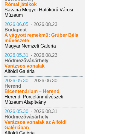
Római játékok
Savaria Megyei Hatókörű Városi
Múzeum
2026.06.05. -
2026.08.23.
Budapest
A vágyott remekmű: Grúber Béla
művészete
Magyar Nemzeti Galéria
2026.05.31. -
2026.08.23.
Hódmezővásárhely
Varázsos vonalak
Alföldi Galéria
2026.05.30. -
2026.06.30.
Herend
Bicentenárium – Herend
Herendi Porcelánművészeti
Múzeum Alapítvány
2026.05.30. -
2026.08.31.
Hódmezővásárhely
Varázsos vonalak az Alföldi
Galériában
Alföldi Galéria