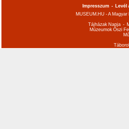
Impresszum
-
Levél 
MUSEUM.HU - A Magyar M
Tájházak Napja
-
M
Múzeumok Őszi Fes
Mű
Táboro