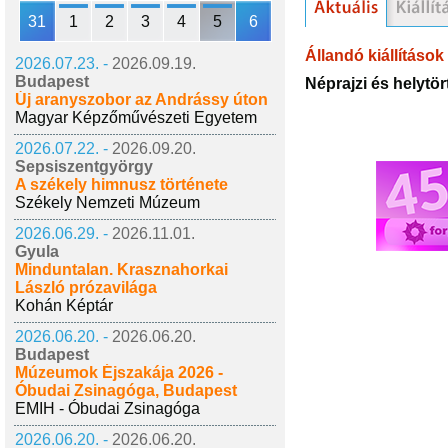
31
1
2
3
4
5
6
Állandó kiállítások
2026.07.23. -
2026.09.19.
Budapest
Néprajzi és helytört
Új aranyszobor az Andrássy úton
Magyar Képzőművészeti Egyetem
2026.07.22. -
2026.09.20.
Sepsiszentgyörgy
A székely himnusz története
Székely Nemzeti Múzeum
2026.06.29. -
2026.11.01.
Gyula
Minduntalan. Krasznahorkai
László prózavilága
Kohán Képtár
2026.06.20. -
2026.06.20.
Budapest
Múzeumok Éjszakája 2026 -
Óbudai Zsinagóga, Budapest
EMIH - Óbudai Zsinagóga
2026.06.20. -
2026.06.20.