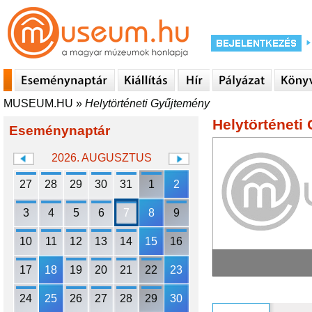
MUSEUM.HU
»
Helytörténeti Gyűjtemény
Helytörténeti
Eseménynaptár
2026. AUGUSZTUS
27
28
29
30
31
1
2
3
4
5
6
7
8
9
10
11
12
13
14
15
16
17
18
19
20
21
22
23
24
25
26
27
28
29
30