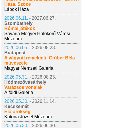
Háza, Szőce
Lápok Háza
2026.06.11. -
2027.06.27.
Szombathely
Római játékok
Savaria Megyei Hatókörű Városi
Múzeum
2026.06.05. -
2026.08.23.
Budapest
A vágyott remekmű: Grúber Béla
művészete
Magyar Nemzeti Galéria
2026.05.31. -
2026.08.23.
Hódmezővásárhely
Varázsos vonalak
Alföldi Galéria
2026.05.30. -
2026.11.14.
Kecskemét
Élő örökség
Katona József Múzeum
2026.05.30. -
2026.06.30.