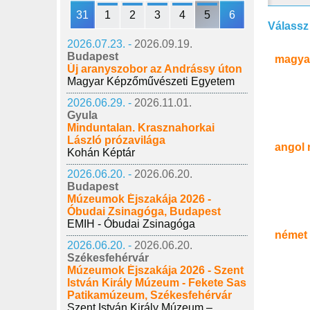
31
1
2
3
4
5
6
Válassz
2026.07.23. -
2026.09.19.
Budapest
magya
Új aranyszobor az Andrássy úton
Magyar Képzőművészeti Egyetem
2026.06.29. -
2026.11.01.
Gyula
Minduntalan. Krasznahorkai
László prózavilága
angol 
Kohán Képtár
2026.06.20. -
2026.06.20.
Budapest
Múzeumok Éjszakája 2026 -
Óbudai Zsinagóga, Budapest
EMIH - Óbudai Zsinagóga
német
2026.06.20. -
2026.06.20.
Székesfehérvár
Múzeumok Éjszakája 2026 - Szent
István Király Múzeum - Fekete Sas
Patikamúzeum, Székesfehérvár
Szent István Király Múzeum –