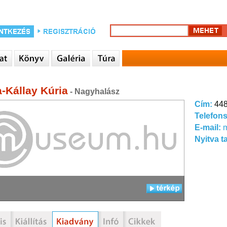
-Kállay Kúria
- Nagyhalász
Cím:
448
Telefon
E-mail:
m
Nyitva t