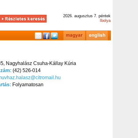
2026. augusztus 7. péntek
Ibolya
5, Nagyhalász Csuha-Kállay Kúria
szám:
(42) 526-014
uvhaz.halasz@citromail.hu
artás:
Folyamatosan