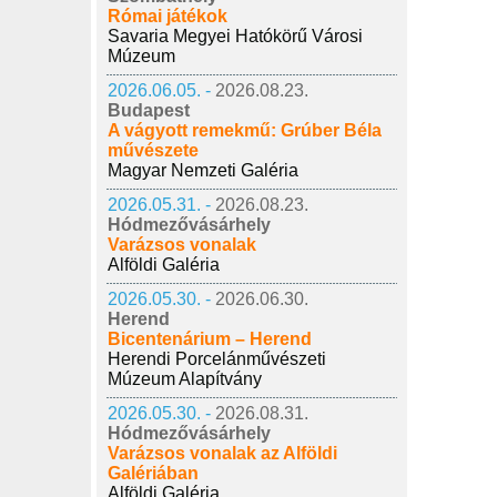
Római játékok
Savaria Megyei Hatókörű Városi
Múzeum
2026.06.05. -
2026.08.23.
Budapest
A vágyott remekmű: Grúber Béla
művészete
Magyar Nemzeti Galéria
2026.05.31. -
2026.08.23.
Hódmezővásárhely
Varázsos vonalak
Alföldi Galéria
2026.05.30. -
2026.06.30.
Herend
Bicentenárium – Herend
Herendi Porcelánművészeti
Múzeum Alapítvány
2026.05.30. -
2026.08.31.
Hódmezővásárhely
Varázsos vonalak az Alföldi
Galériában
Alföldi Galéria