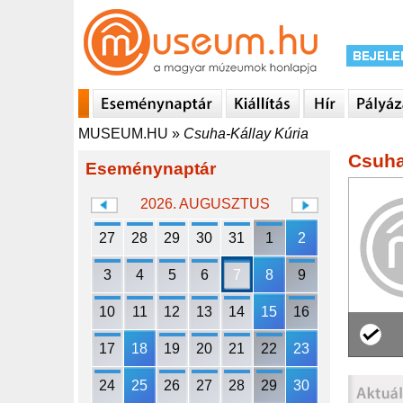
MUSEUM.HU
»
Csuha-Kállay Kúria
Csuha
Eseménynaptár
2026. AUGUSZTUS
27
28
29
30
31
1
2
3
4
5
6
7
8
9
10
11
12
13
14
15
16
17
18
19
20
21
22
23
24
25
26
27
28
29
30