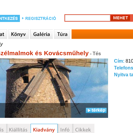
ly
Szélmalmok és Kovácsműhely
- Tés
Cím:
810
Telefon
Nyitva t