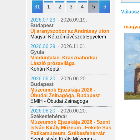
31
1
2
3
4
5
6
Válassz
2026.07.23. -
2026.09.19.
Budapest
magya
Új aranyszobor az Andrássy úton
Magyar Képzőművészeti Egyetem
2026.06.29. -
2026.11.01.
Gyula
Minduntalan. Krasznahorkai
László prózavilága
Kohán Képtár
2026.06.20. -
2026.06.20.
Budapest
Múzeumok Éjszakája 2026 -
Óbudai Zsinagóga, Budapest
EMIH - Óbudai Zsinagóga
2026.06.20. -
2026.06.20.
Székesfehérvár
Múzeumok Éjszakája 2026 - Szent
István Király Múzeum - Fekete Sas
Patikamúzeum, Székesfehérvár
Szent István Király Múzeum –