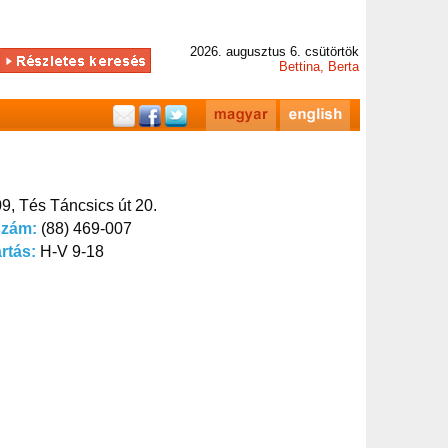
2026. augusztus 6. csütörtök
Bettina, Berta
9, Tés Táncsics út 20.
szám:
(88) 469-007
artás:
H-V 9-18