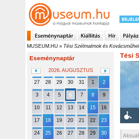
MUSEUM.HU
»
Tési Szélmalmok és Kovácsműhe
Tési 
Eseménynaptár
2026. AUGUSZTUS
27
28
29
30
31
1
2
3
4
5
6
7
8
9
10
11
12
13
14
15
16
17
18
19
20
21
22
23
24
25
26
27
28
29
30