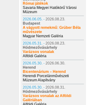
Római játékok
Savaria Megyei Hatókörű Városi
Múzeum
2026.06.05. -
2026.08.23.
Budapest
A vágyott remekmű: Grúber Béla
művészete
Magyar Nemzeti Galéria
2026.05.31. -
2026.08.23.
Hódmezővásárhely
Varázsos vonalak
Alföldi Galéria
2026.05.30. -
2026.06.30.
Herend
Bicentenárium – Herend
Herendi Porcelánművészeti
Múzeum Alapítvány
2026.05.30. -
2026.08.31.
Hódmezővásárhely
Varázsos vonalak az Alföldi
Galériában
Alföldi Galéria