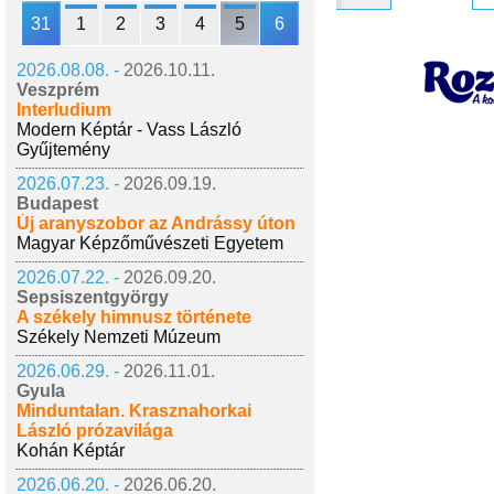
31
1
2
3
4
5
6
2026.08.08. -
2026.10.11.
Veszprém
Interludium
Modern Képtár - Vass László
Gyűjtemény
2026.07.23. -
2026.09.19.
Budapest
Új aranyszobor az Andrássy úton
Magyar Képzőművészeti Egyetem
2026.07.22. -
2026.09.20.
Sepsiszentgyörgy
A székely himnusz története
Székely Nemzeti Múzeum
2026.06.29. -
2026.11.01.
Gyula
Minduntalan. Krasznahorkai
László prózavilága
Kohán Képtár
2026.06.20. -
2026.06.20.