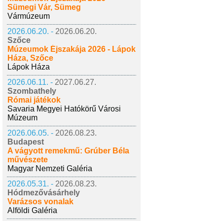
Sümegi Vár, Sümeg
Vármúzeum
2026.06.20. -
2026.06.20.
Szőce
Múzeumok Éjszakája 2026 - Lápok
Háza, Szőce
Lápok Háza
2026.06.11. -
2027.06.27.
Szombathely
Római játékok
Savaria Megyei Hatókörű Városi
Múzeum
2026.06.05. -
2026.08.23.
Budapest
A vágyott remekmű: Grúber Béla
művészete
Magyar Nemzeti Galéria
2026.05.31. -
2026.08.23.
Hódmezővásárhely
Varázsos vonalak
Alföldi Galéria