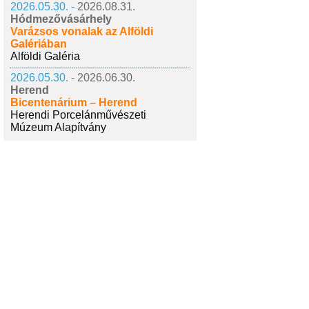
2026.05.30. -
2026.08.31.
Hódmezővásárhely
Varázsos vonalak az Alföldi
Galériában
Alföldi Galéria
2026.05.30. -
2026.06.30.
Herend
Bicentenárium – Herend
Herendi Porcelánművészeti
Múzeum Alapítvány