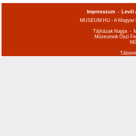
Impresszum
-
Levél 
MUSEUM.HU - A Magyar M
Tájházak Napja
-
M
Múzeumok Őszi Fes
Mű
Táboro