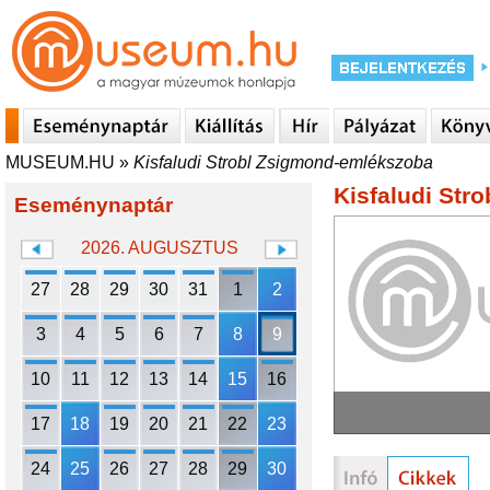
MUSEUM.HU
»
Kisfaludi Strobl Zsigmond-emlékszoba
Kisfaludi Str
Eseménynaptár
2026. AUGUSZTUS
27
28
29
30
31
1
2
3
4
5
6
7
8
9
10
11
12
13
14
15
16
17
18
19
20
21
22
23
24
25
26
27
28
29
30