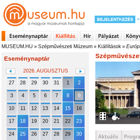
MUSEUM.HU
»
Szépművészeti Múzeum
»
Kiállítások
»
Európ
Szépművésze
Eseménynaptár
2026. AUGUSZTUS
27
28
29
30
31
1
2
3
4
5
6
7
8
9
10
11
12
13
14
15
16
17
18
19
20
21
22
23
24
25
26
27
28
29
30