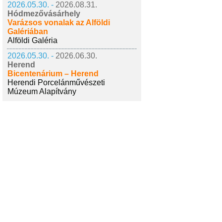
2026.05.30. -
2026.08.31.
Hódmezővásárhely
Varázsos vonalak az Alföldi
Galériában
Alföldi Galéria
2026.05.30. -
2026.06.30.
Herend
Bicentenárium – Herend
Herendi Porcelánművészeti
Múzeum Alapítvány