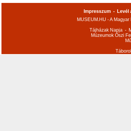
Impresszum
-
Levél 
MUSEUM.HU - A Magyar M
Tájházak Napja
-
M
Múzeumok Őszi Fes
Mű
Táboro