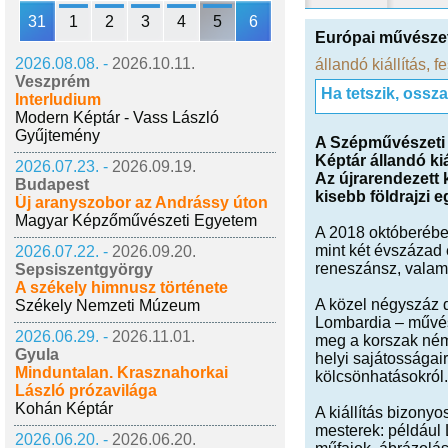
31
1
2
3
4
5
6
Európai művésze
2026.08.08. -
2026.10.11.
állandó kiállítás
,
fe
Veszprém
Ha tetszik, ossz
Interludium
Modern Képtár - Vass László
Gyűjtemény
A Szépművészeti 
Képtár állandó ki
2026.07.23. -
2026.09.19.
Az újrarendezett 
Budapest
kisebb földrajzi 
Új aranyszobor az Andrássy úton
Magyar Képzőművészeti Egyetem
A 2018 októberében
mint két évszázad e
2026.07.22. -
2026.09.20.
reneszánsz, valam
Sepsiszentgyörgy
A székely himnusz története
A közel négyszáz 
Székely Nemzeti Múzeum
Lombardia – művés
2026.06.29. -
2026.11.01.
meg a korszak néme
Gyula
helyi sajátosságai
Minduntalan. Krasznahorkai
kölcsönhatásokról.
László prózavilága
Kohán Képtár
A kiállítás bizony
mesterek: például 
2026.06.20. -
2026.06.20.