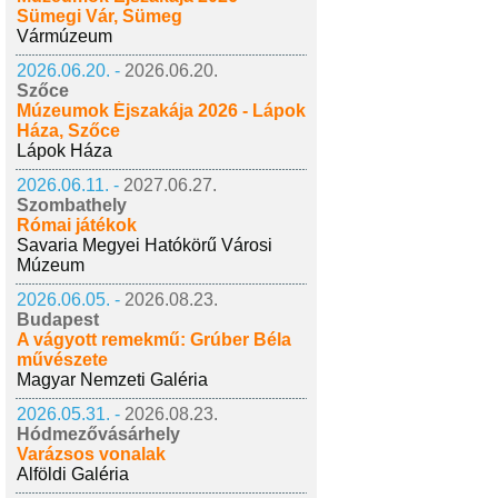
Sümegi Vár, Sümeg
Vármúzeum
2026.06.20. -
2026.06.20.
Szőce
Múzeumok Éjszakája 2026 - Lápok
Háza, Szőce
Lápok Háza
2026.06.11. -
2027.06.27.
Szombathely
Római játékok
Savaria Megyei Hatókörű Városi
Múzeum
2026.06.05. -
2026.08.23.
Budapest
A vágyott remekmű: Grúber Béla
művészete
Magyar Nemzeti Galéria
2026.05.31. -
2026.08.23.
Hódmezővásárhely
Varázsos vonalak
Alföldi Galéria