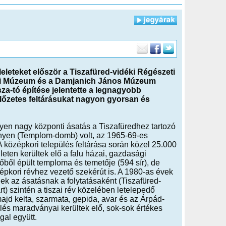
eleteket először a Tiszafüred-vidéki Régészeti
zeti Múzeum és a Damjanich János Múzeum
sza-tó építése jelentette a legnagyobb
y előzetes feltárásukat nagyon gyorsan és
lyen nagy központi ásatás a Tiszafüredhez tartozó
nyen (Templom-domb) volt, az 1965-69-es
 középkori település feltárása során közel 25.000
leten kerültek elő a falu házai, gazdasági
kőből épült temploma és temetője (594 sír), de
pkori révhez vezető szekérút is. A 1980-as évek
ek az ásatásnak a folytatásaként (Tiszafüred-
t) szintén a tiszai rév közelében letelepedő
majd kelta, szarmata, gepida, avar és az Árpád-
ülés maradványai kerültek elő, sok-sok értékes
gal együtt.