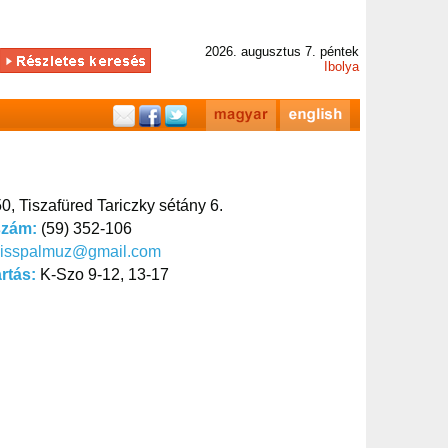
2026. augusztus 7. péntek
Ibolya
0, Tiszafüred Tariczky sétány 6.
szám:
(59) 352-106
kisspalmuz@gmail.com
artás:
K-Szo 9-12, 13-17