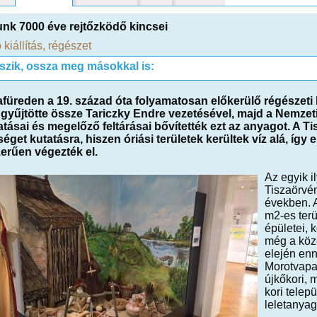
nk 7000 éve rejtőzködő kincsei
 kiállítás
,
régészet
tszik, ossza meg másokkal is:
afüreden a 19. század óta folyamatosan előkerülő régészeti l
 gyűjtötte össze Tariczky Endre vezetésével, majd a Nem
atásai és megelőző feltárásai bővítették ezt az anyagot. A Ti
séget kutatásra, hiszen óriási területek kerültek víz alá, íg
erűen végezték el.
Az egyik i
Tiszaörvé
években. A
m2-es terü
épületei, 
még a közé
elején enn
Morotvapar
újkőkori, 
kori telep
leletanyag