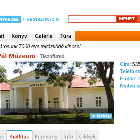
árosunk 7000 éve rejtőzködő kincsei
Pál Múzeum
- Tiszafüred
Cím:
535
Telefon
E-mail:
Nyitva t