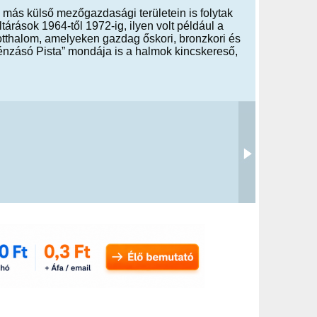
 más külső mezőgazdasági területein is folytak
ltárások 1964-től 1972-ig, ilyen volt például a
sotthalom, amelyeken gazdag őskori, bronzkori és
énzásó Pista” mondája is a halmok kincskereső,