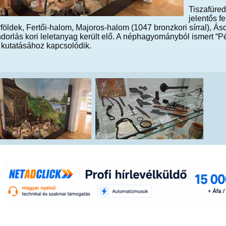
Tiszafüred
jelentős fe
öldek, Fertői-halom, Majoros-halom (1047 bronzkori sírral), Á
dorlás kori leletanyag került elő. A néphagyományból ismert “P
 kutatásához kapcsolódik.