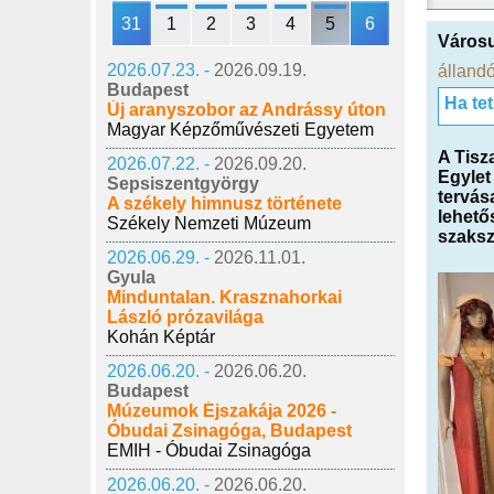
31
1
2
3
4
5
6
Városu
2026.07.23. -
2026.09.19.
állandó
Budapest
Ha te
Új aranyszobor az Andrássy úton
Magyar Képzőművészeti Egyetem
A Tisz
2026.07.22. -
2026.09.20.
Egylet
Sepsiszentgyörgy
tervás
A székely himnusz története
lehető
Székely Nemzeti Múzeum
szaksz
2026.06.29. -
2026.11.01.
Gyula
Minduntalan. Krasznahorkai
László prózavilága
Kohán Képtár
2026.06.20. -
2026.06.20.
Budapest
Múzeumok Éjszakája 2026 -
Óbudai Zsinagóga, Budapest
EMIH - Óbudai Zsinagóga
2026.06.20. -
2026.06.20.