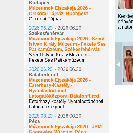
Budapest
Múzeumok Éjszakája 2026 -
Cinkotai Tájház, Budapest
Kenderf
Cinkotai Tájház
népván
amatőr
2026.06.20. -
2026.06.20.
Székesfehérvár
Múzeumok Éjszakája 2026 - Szent
István Király Múzeum - Fekete Sas
Patikamúzeum, Székesfehérvár
Szent István Király Múzeum –
Fekete Sas Patikamúzeum
2026.06.20. -
2026.06.20.
Balatonfüred
Múzeumok Éjszakája 2026 -
Esterházy-Kastély -
Nyaralástörténeti
Látogatóközpont, Balatonfüred
Esterházy-kastély Nyaralástörténeti
Látogatóközpont
2026.06.20. -
2026.06.20.
Pécs
Múzeumok Éjszakája 2026 - JPM
Csontváry Múzeum, Pécs