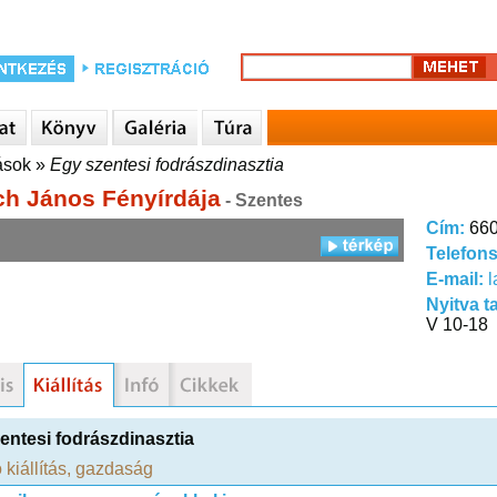
tások
»
Egy szentesi fodrászdinasztia
ich János Fényírdája
- Szentes
Cím:
660
Telefon
E-mail:
Nyitva t
V 10-18
entesi fodrászdinasztia
 kiállítás
,
gazdaság