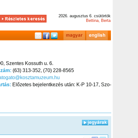
2026. augusztus 6. csütörtök
Bettina, Berta
0, Szentes Kossuth u. 6.
szám:
(63) 313-352, (70) 228-8565
latogato@kosztamuzeum.hu
artás:
Előzetes bejelentkezés után: K-P 10-17, Szo-