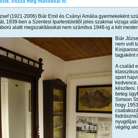
tszik, ossza meg másokkal is:
ózsef (1921-2006) Biár Emil és Csányi Amália gyermekeként szü
át, 1939-ben a Szentesi Ipartestülettől jeles szakmai vizsga után 
ború alatti megszakításokat nem számítva 1948-ig a két mester 
Biár Józse
nem volt t
Kisiparos
tagjaként 
A család e
klasszikus
sport hajv
kedvence. 
készíteni. 
beteg ügyfe
Simson Sta
hogy 1953
csatlakozás
fodrászmű
nyugdíjas 
végéig akt