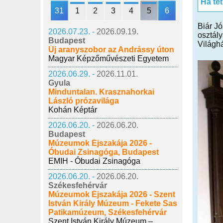
Ha te
31
1
2
3
4
5
6
Biár J
2026.07.23. -
2026.09.19.
osztály
Budapest
Világhá
Új aranyszobor az Andrássy úton
Magyar Képzőművészeti Egyetem
2026.06.29. -
2026.11.01.
Gyula
Minduntalan. Krasznahorkai
László prózavilága
Kohán Képtár
2026.06.20. -
2026.06.20.
Budapest
Múzeumok Éjszakája 2026 -
Óbudai Zsinagóga, Budapest
EMIH - Óbudai Zsinagóga
2026.06.20. -
2026.06.20.
Székesfehérvár
Múzeumok Éjszakája 2026 - Szent
István Király Múzeum - Fekete Sas
Patikamúzeum, Székesfehérvár
Szent István Király Múzeum –