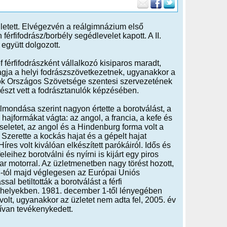
letett. Elvégezvén a reálgimnázium első
férfifodrász/borbély segédlevelet kapott. A II.
együtt dolgozott.
f férfifodrászként vállalkozó kisiparos maradt,
agja a helyi fodrászszövetkezetnek, ugyanakkor a
ok Országos Szövetsége szentesi szervezetének
részt vett a fodrásztanulók képzésében.
lmondása szerint nagyon értette a borotválást, a
 hajformákat vágta: az angol, a francia, a kefe és
iseletet, az angol és a Hindenburg forma volt a
Szerette a kockás hajat és a gépelt hajat
Híres volt kiválóan elkészített parókáiról. Idős és
leihez borotválni és nyírni is kijárt egy piros
r motorral. Az üzletmenetben nagy törést hozott,
-tól majd véglegesen az Európai Uniós
sal betiltották a borotválást a férfi
helyekben. 1981. december 1-től lényegében
volt, ugyanakkor az üzletet nem adta fel, 2005. év
ívan tevékenykedett.