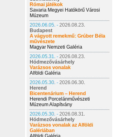
Római játékok
Savaria Megyei Hatókörű Városi
Múzeum
2026.06.05. -
2026.08.23.
Budapest
A vágyott remekmű: Grúber Béla
művészete
Magyar Nemzeti Galéria
2026.05.31. -
2026.08.23.
Hódmezővásárhely
Varázsos vonalak
Alföldi Galéria
2026.05.30. -
2026.06.30.
Herend
Bicentenárium – Herend
Herendi Porcelánművészeti
Múzeum Alapítvány
2026.05.30. -
2026.08.31.
Hódmezővásárhely
Varázsos vonalak az Alföldi
Galériában
Alföldi Galéria