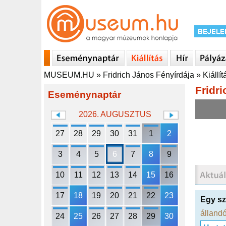
MUSEUM.HU
»
Fridrich János Fényírdája
»
Kiállí
Fridr
Eseménynaptár
2026. AUGUSZTUS
27
28
29
30
31
1
2
3
4
5
6
7
8
9
10
11
12
13
14
15
16
17
18
19
20
21
22
23
Egy sz
állandó
24
25
26
27
28
29
30