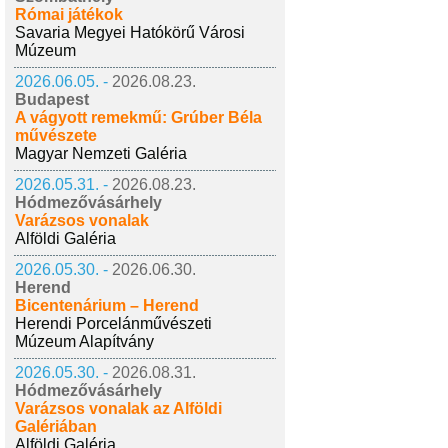
Római játékok
Savaria Megyei Hatókörű Városi
Múzeum
2026.06.05. -
2026.08.23.
Budapest
A vágyott remekmű: Grúber Béla
művészete
Magyar Nemzeti Galéria
2026.05.31. -
2026.08.23.
Hódmezővásárhely
Varázsos vonalak
Alföldi Galéria
2026.05.30. -
2026.06.30.
Herend
Bicentenárium – Herend
Herendi Porcelánművészeti
Múzeum Alapítvány
2026.05.30. -
2026.08.31.
Hódmezővásárhely
Varázsos vonalak az Alföldi
Galériában
Alföldi Galéria