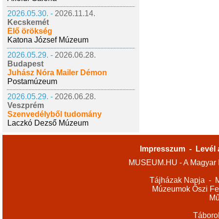
2026.05.30. -
2026.11.14.
Kecskemét
Élő örökség
Katona József Múzeum
2026.05.29. -
2026.06.28.
Budapest
Juhász Nóra Mailer Démon
Postamúzeum
2026.05.29. -
2026.06.28.
Veszprém
Szenvedélyből tudomány
Laczkó Dezső Múzeum
Impresszum
-
Levél 
MUSEUM.HU - A Magyar M
Tájházak Napja
-
M
Múzeumok Őszi Fes
Mű
Táboro