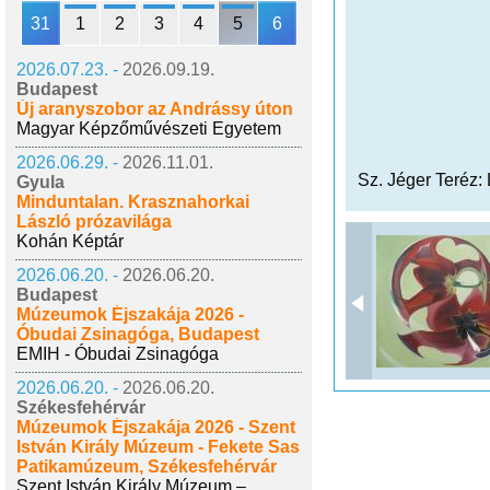
31
1
2
3
4
5
6
2026.07.23. -
2026.09.19.
Budapest
Új aranyszobor az Andrássy úton
Magyar Képzőművészeti Egyetem
2026.06.29. -
2026.11.01.
Sz. Jéger Teréz: 
Gyula
Minduntalan. Krasznahorkai
László prózavilága
Kohán Képtár
2026.06.20. -
2026.06.20.
Budapest
Múzeumok Éjszakája 2026 -
Óbudai Zsinagóga, Budapest
EMIH - Óbudai Zsinagóga
2026.06.20. -
2026.06.20.
Székesfehérvár
Múzeumok Éjszakája 2026 - Szent
István Király Múzeum - Fekete Sas
Patikamúzeum, Székesfehérvár
Szent István Király Múzeum –