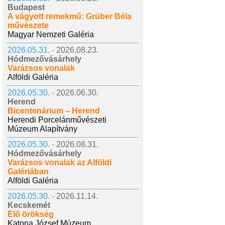
Budapest
A vágyott remekmű: Grúber Béla
művészete
Magyar Nemzeti Galéria
2026.05.31. -
2026.08.23.
Hódmezővásárhely
Varázsos vonalak
Alföldi Galéria
2026.05.30. -
2026.06.30.
Herend
Bicentenárium – Herend
Herendi Porcelánművészeti
Múzeum Alapítvány
2026.05.30. -
2026.08.31.
Hódmezővásárhely
Varázsos vonalak az Alföldi
Galériában
Alföldi Galéria
2026.05.30. -
2026.11.14.
Kecskemét
Élő örökség
Katona József Múzeum