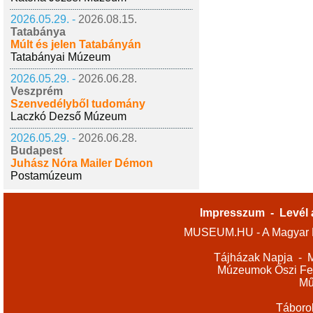
2026.05.29. -
2026.08.15.
Tatabánya
Múlt és jelen Tatabányán
Tatabányai Múzeum
2026.05.29. -
2026.06.28.
Veszprém
Szenvedélyből tudomány
Laczkó Dezső Múzeum
2026.05.29. -
2026.06.28.
Budapest
Juhász Nóra Mailer Démon
Postamúzeum
Impresszum
-
Levél 
MUSEUM.HU - A Magyar M
Tájházak Napja
-
M
Múzeumok Őszi Fes
Mű
Táboro