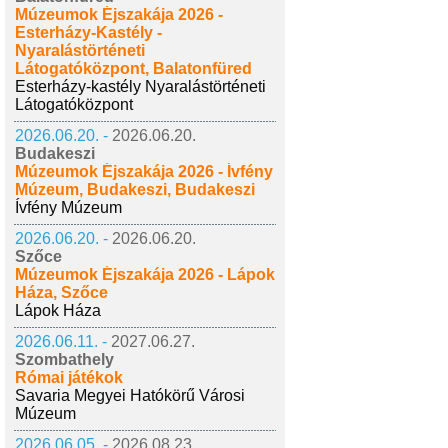
Múzeumok Éjszakája 2026 -
Esterházy-Kastély -
Nyaralástörténeti
Látogatóközpont, Balatonfüred
Esterházy-kastély Nyaralástörténeti
Látogatóközpont
2026.06.20. -
2026.06.20.
Budakeszi
Múzeumok Éjszakája 2026 - Ívfény
Múzeum, Budakeszi, Budakeszi
Ívfény Múzeum
2026.06.20. -
2026.06.20.
Szőce
Múzeumok Éjszakája 2026 - Lápok
Háza, Szőce
Lápok Háza
2026.06.11. -
2027.06.27.
Szombathely
Római játékok
Savaria Megyei Hatókörű Városi
Múzeum
2026.06.05. -
2026.08.23.