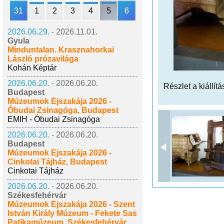
31
1
2
3
4
5
6
2026.06.29. -
2026.11.01.
Gyula
Minduntalan. Krasznahorkai
László prózavilága
Kohán Képtár
2026.06.20. -
2026.06.20.
Részlet a kiállítá
Budapest
Múzeumok Éjszakája 2026 -
Óbudai Zsinagóga, Budapest
EMIH - Óbudai Zsinagóga
2026.06.20. -
2026.06.20.
Budapest
Múzeumok Éjszakája 2026 -
Cinkotai Tájház, Budapest
Cinkotai Tájház
2026.06.20. -
2026.06.20.
Székesfehérvár
Múzeumok Éjszakája 2026 - Szent
István Király Múzeum - Fekete Sas
Patikamúzeum, Székesfehérvár