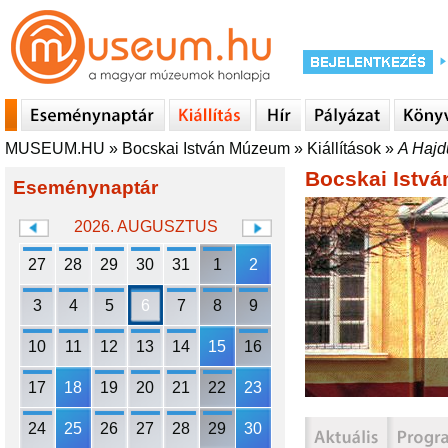
MUSEUM.HU
»
Bocskai István Múzeum
»
Kiállítások
»
A Hajd
Bocskai Istv
Eseménynaptár
2026. AUGUSZTUS
27
28
29
30
31
1
2
3
4
5
6
7
8
9
10
11
12
13
14
15
16
17
18
19
20
21
22
23
24
25
26
27
28
29
30