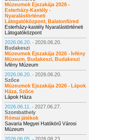
Múzeumok Éjszakája 2026 -
Esterházy-Kastély -
Nyaralástörténeti
Látogatóközpont, Balatonfüred
Esterházy-kastély Nyaralástörténeti
Látogatóközpont
2026.06.20. -
2026.06.20.
Budakeszi
Múzeumok Éjszakája 2026 - Ívfény
Múzeum, Budakeszi, Budakeszi
Ívfény Múzeum
2026.06.20. -
2026.06.20.
Szőce
Múzeumok Éjszakája 2026 - Lápok
Háza, Szőce
Lápok Háza
2026.06.11. -
2027.06.27.
Szombathely
Római játékok
Savaria Megyei Hatókörű Városi
Múzeum
2026.06.05. -
2026.08.23.