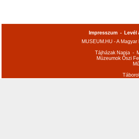
Impresszum
-
Levél 
MUSEUM.HU - A Magyar M
Tájházak Napja
-
M
Múzeumok Őszi Fes
Mű
Táboro