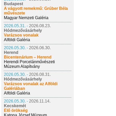
Budapest
A vágyott remekmű: Grúber Béla
művészete
Magyar Nemzeti Galéria
2026.05.31. -
2026.08.23.
Hódmezővásárhely
Varázsos vonalak
Alföldi Galéria
2026.05.30. -
2026.06.30.
Herend
Bicentenárium – Herend
Herendi Porcelánművészeti
Múzeum Alapítvány
2026.05.30. -
2026.08.31.
Hódmezővásárhely
Varázsos vonalak az Alföldi
Galériában
Alföldi Galéria
2026.05.30. -
2026.11.14.
Kecskemét
Élő örökség
Katona József Múzeum