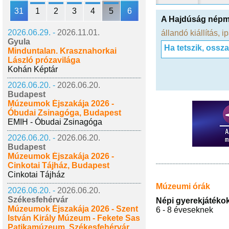
31
1
2
3
4
5
6
A Hajdúság népm
2026.06.29. -
2026.11.01.
állandó kiállítás
,
i
Gyula
Ha tetszik, ossz
Minduntalan. Krasznahorkai
László prózavilága
Kohán Képtár
2026.06.20. -
2026.06.20.
Budapest
Múzeumok Éjszakája 2026 -
Óbudai Zsinagóga, Budapest
EMIH - Óbudai Zsinagóga
2026.06.20. -
2026.06.20.
Budapest
Múzeumok Éjszakája 2026 -
Cinkotai Tájház, Budapest
Cinkotai Tájház
Múzeumi órák
2026.06.20. -
2026.06.20.
Székesfehérvár
Népi gyerekjátéko
Múzeumok Éjszakája 2026 - Szent
6 - 8 éveseknek
István Király Múzeum - Fekete Sas
Patikamúzeum, Székesfehérvár