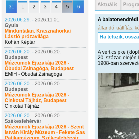
31
1
2
3
4
5
6
A balatonendrédi 
2026.06.29. -
2026.11.01.
Gyula
állandó kiállítás
,
k
Minduntalan. Krasznahorkai
László prózavilága
Ha tetszik, ossz
Kohán Képtár
2026.06.20. -
2026.06.20.
A vert csipke (klöp
Budapest
20. század elején 
Múzeumok Éjszakája 2026 -
1908-ban szervezte 
Óbudai Zsinagóga, Budapest
EMIH - Óbudai Zsinagóga
2026.06.20. -
2026.06.20.
Budapest
Múzeumok Éjszakája 2026 -
Cinkotai Tájház, Budapest
Cinkotai Tájház
2026.06.20. -
2026.06.20.
Székesfehérvár
Múzeumok Éjszakája 2026 - Szent
István Király Múzeum - Fekete Sas
Patikamúzeum, Székesfehérvár