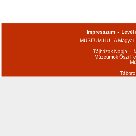
Impresszum
-
Levél 
MUSEUM.HU - A Magyar M
Tájházak Napja
-
M
Múzeumok Őszi Fes
Mű
Táboro