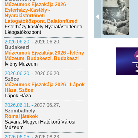
Múzeumok Éjszakája 2026 -
Esterházy-Kastély -
Nyaralástörténeti
Látogatóközpont, Balatonfüred
Esterházy-kastély Nyaralástörténeti
Látogatóközpont
2026.06.20. -
2026.06.20.
Budakeszi
Múzeumok Éjszakája 2026 - Ívfény
Múzeum, Budakeszi, Budakeszi
Ívfény Múzeum
2026.06.20. -
2026.06.20.
Szőce
Múzeumok Éjszakája 2026 - Lápok
Háza, Szőce
Lápok Háza
2026.06.11. -
2027.06.27.
Szombathely
Római játékok
Savaria Megyei Hatókörű Városi
Múzeum
2026.06.05. -
2026.08.23.