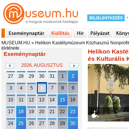
MUSEUM.HU
»
Helikon Kastélymúzeum Közhasznú Nonprofit K
története
Helikon Kasté
Eseménynaptár
és Kulturális
2026. AUGUSZTUS
27
28
29
30
31
1
2
3
4
5
6
7
8
9
10
11
12
13
14
15
16
17
18
19
20
21
22
23
24
25
26
27
28
29
30