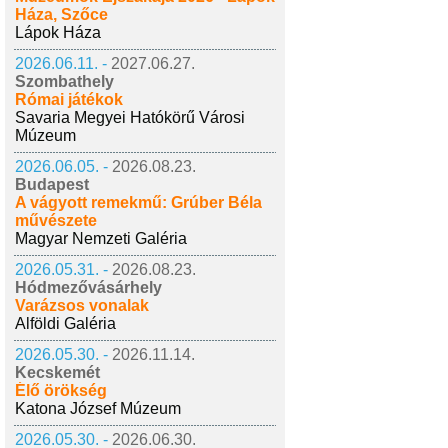
Háza, Szőce
Lápok Háza
2026.06.11. -
2027.06.27.
Szombathely
Római játékok
Savaria Megyei Hatókörű Városi
Múzeum
2026.06.05. -
2026.08.23.
Budapest
A vágyott remekmű: Grúber Béla
művészete
Magyar Nemzeti Galéria
2026.05.31. -
2026.08.23.
Hódmezővásárhely
Varázsos vonalak
Alföldi Galéria
2026.05.30. -
2026.11.14.
Kecskemét
Élő örökség
Katona József Múzeum
2026.05.30. -
2026.06.30.