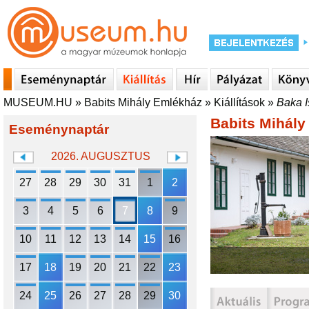
MUSEUM.HU
»
Babits Mihály Emlékház
»
Kiállítások
»
Baka 
Babits Mihál
Eseménynaptár
2026. AUGUSZTUS
27
28
29
30
31
1
2
3
4
5
6
7
8
9
10
11
12
13
14
15
16
17
18
19
20
21
22
23
24
25
26
27
28
29
30