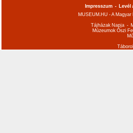
Impresszum
-
Levél 
MUSEUM.HU - A Magyar M
Tájházak Napja
-
M
Múzeumok Őszi Fes
Mű
Táboro