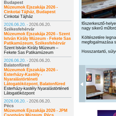
Budapest
Múzeumok Éjszakája 2026 -
Cinkotai Tájház, Budapest
Cinkotai Tájház
főszerkesztő-helye
2026.06.20. -
2026.06.20.
nagy sikerű műford
Székesfehérvár
Múzeumok Éjszakája 2026 - Szent
Költészetére legna
István Király Múzeum - Fekete Sas
megfogalmazása sze
Patikamúzeum, Székesfehérvár
Szent István Király Múzeum –
Hosszantartó, súl
Fekete Sas Patikamúzeum
2026.06.20. -
2026.06.20.
Balatonfüred
Múzeumok Éjszakája 2026 -
Esterházy-Kastély -
Nyaralástörténeti
Látogatóközpont, Balatonfüred
Esterházy-kastély Nyaralástörténeti
Látogatóközpont
2026.06.20. -
2026.06.20.
Pécs
Múzeumok Éjszakája 2026 - JPM
Csontváry Múzeum, Pécs