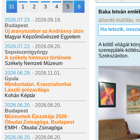
31
1
2
3
4
5
6
Baka István eml
2026.07.23. -
2026.09.19.
állandó kiállítás
,
i
Budapest
Ha tetszik, ossz
Új aranyszobor az Andrássy úton
Magyar Képzőművészeti Egyetem
A költő világát kö
2026.07.22. -
2026.09.20.
szerepjáték-költész
Sepsiszentgyörgy
Szekszárdon.
A székely himnusz története
Székely Nemzeti Múzeum
2026.06.29. -
2026.11.01.
Gyula
Minduntalan. Krasznahorkai
László prózavilága
Kohán Képtár
2026.06.20. -
2026.06.20.
Budapest
Múzeumok Éjszakája 2026 -
Óbudai Zsinagóga, Budapest
EMIH - Óbudai Zsinagóga
2026.06.20. -
2026.06.20.