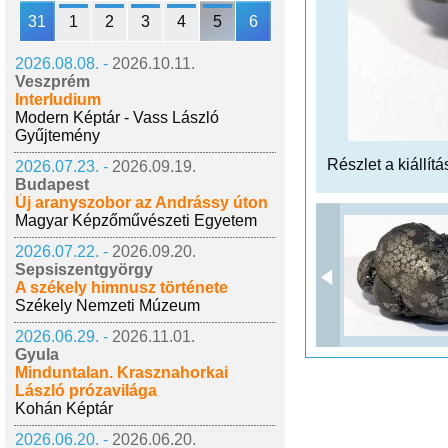
31
1
2
3
4
5
6
2026.08.08. -
2026.10.11.
Veszprém
Interludium
Modern Képtár - Vass László
Gyűjtemény
Részlet a kiállítá
2026.07.23. -
2026.09.19.
Budapest
Új aranyszobor az Andrássy úton
Magyar Képzőművészeti Egyetem
2026.07.22. -
2026.09.20.
Sepsiszentgyörgy
A székely himnusz története
Székely Nemzeti Múzeum
2026.06.29. -
2026.11.01.
Gyula
Minduntalan. Krasznahorkai
László prózavilága
Kohán Képtár
2026.06.20. -
2026.06.20.