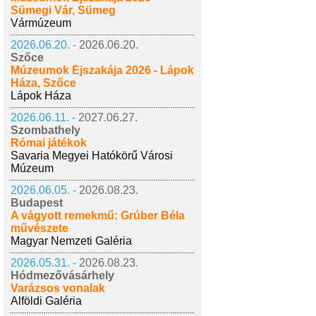
Sümegi Vár, Sümeg
Vármúzeum
2026.06.20. -
2026.06.20.
Szőce
Múzeumok Éjszakája 2026 - Lápok
Háza, Szőce
Lápok Háza
2026.06.11. -
2027.06.27.
Szombathely
Római játékok
Savaria Megyei Hatókörű Városi
Múzeum
2026.06.05. -
2026.08.23.
Budapest
A vágyott remekmű: Grúber Béla
művészete
Magyar Nemzeti Galéria
2026.05.31. -
2026.08.23.
Hódmezővásárhely
Varázsos vonalak
Alföldi Galéria