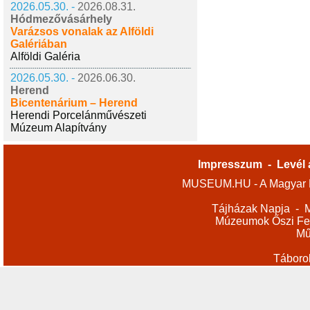
2026.05.30. -
2026.08.31.
Hódmezővásárhely
Varázsos vonalak az Alföldi
Galériában
Alföldi Galéria
2026.05.30. -
2026.06.30.
Herend
Bicentenárium – Herend
Herendi Porcelánművészeti
Múzeum Alapítvány
Impresszum
-
Levél 
MUSEUM.HU - A Magyar M
Tájházak Napja
-
M
Múzeumok Őszi Fes
Mű
Táboro