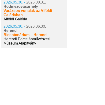
2026.05.30. -
2026.08.31.
Hódmezővásárhely
Varázsos vonalak az Alföldi
Galériában
Alföldi Galéria
2026.05.30. -
2026.06.30.
Herend
Bicentenárium – Herend
Herendi Porcelánművészeti
Múzeum Alapítvány