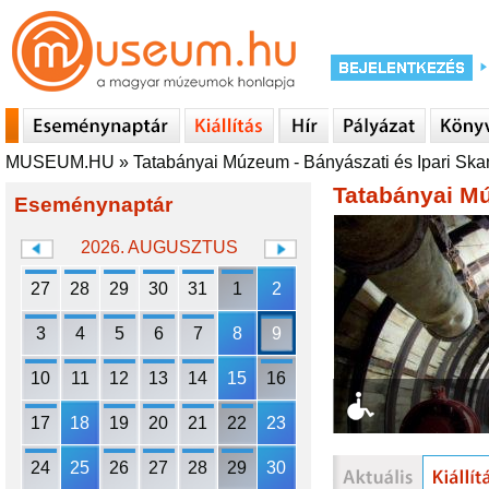
MUSEUM.HU
»
Tatabányai Múzeum - Bányászati és Ipari Sk
Tatabányai Mú
Eseménynaptár
2026. AUGUSZTUS
27
28
29
30
31
1
2
3
4
5
6
7
8
9
10
11
12
13
14
15
16
17
18
19
20
21
22
23
24
25
26
27
28
29
30