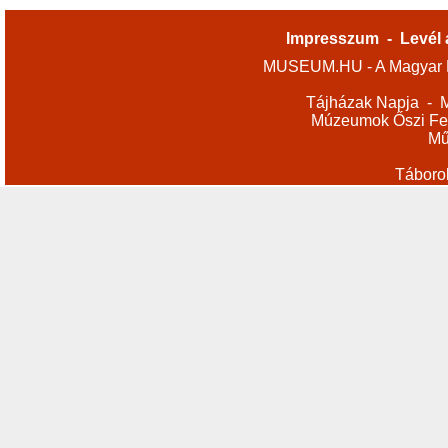
Impresszum
-
Levél 
MUSEUM.HU - A Magyar M
Tájházak Napja
-
M
Múzeumok Őszi Fes
Mű
Táboro