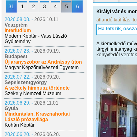
31
1
2
3
4
5
6
Királyi vár és mo
2026.08.08. -
2026.10.11.
állandó kiállítás
,
tö
Veszprém
Ha tetszik, ossz
Interludium
Modern Képtár - Vass László
Gyűjtemény
A kiemelkedő művés
tárgyi leletanyag 
2026.07.23. -
2026.09.19.
könyvfedél veretek
Budapest
Új aranyszobor az Andrássy úton
Magyar Képzőművészeti Egyetem
2026.07.22. -
2026.09.20.
Sepsiszentgyörgy
A székely himnusz története
Székely Nemzeti Múzeum
2026.06.29. -
2026.11.01.
Gyula
Minduntalan. Krasznahorkai
László prózavilága
Kohán Képtár
2026.06.20. -
2026.06.20.