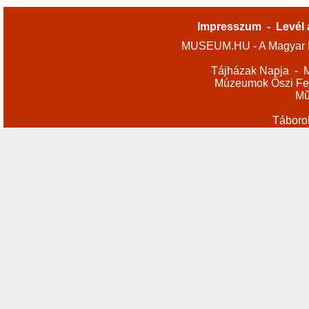
Impresszum
-
Levél 
MUSEUM.HU - A Magyar M
Tájházak Napja
-
M
Múzeumok Őszi Fes
Mű
Táboro