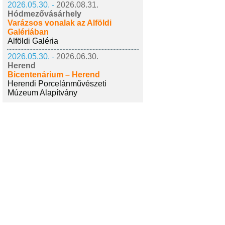
2026.05.30. -
2026.08.31.
Hódmezővásárhely
Varázsos vonalak az Alföldi
Galériában
Alföldi Galéria
2026.05.30. -
2026.06.30.
Herend
Bicentenárium – Herend
Herendi Porcelánművészeti
Múzeum Alapítvány