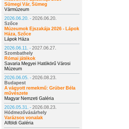
Sümegi Vár, Sümeg
Vármúzeum
2026.06.20. -
2026.06.20.
Szőce
Múzeumok Éjszakája 2026 - Lápok
Háza, Szőce
Lápok Háza
2026.06.11. -
2027.06.27.
Szombathely
Római játékok
Savaria Megyei Hatókörű Városi
Múzeum
2026.06.05. -
2026.08.23.
Budapest
A vágyott remekmű: Grúber Béla
művészete
Magyar Nemzeti Galéria
2026.05.31. -
2026.08.23.
Hódmezővásárhely
Varázsos vonalak
Alföldi Galéria