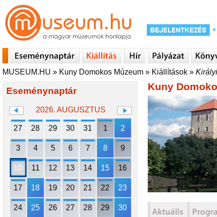
MUSEUM.HU
»
Kuny Domokos Múzeum
»
Kiállítások
»
Király
Kuny Domok
Eseménynaptár
2026. AUGUSZTUS
27
28
29
30
31
1
2
3
4
5
6
7
8
9
10
11
12
13
14
15
16
17
18
19
20
21
22
23
24
25
26
27
28
29
30