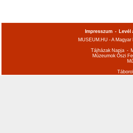
Impresszum
-
Levél 
MUSEUM.HU - A Magyar M
Tájházak Napja
-
M
Múzeumok Őszi Fes
Mű
Táboro