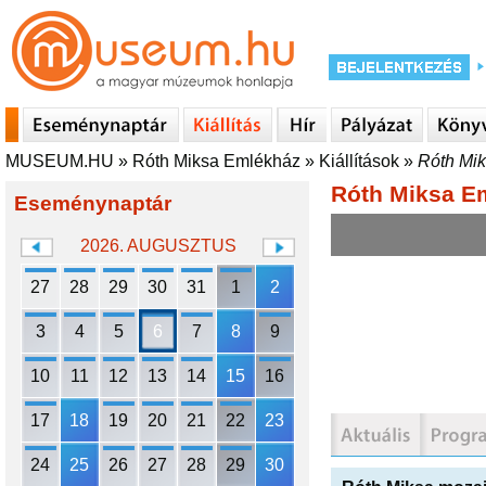
MUSEUM.HU
»
Róth Miksa Emlékház
»
Kiállítások
»
Róth Mi
Róth Miksa E
Eseménynaptár
2026. AUGUSZTUS
27
28
29
30
31
1
2
3
4
5
6
7
8
9
10
11
12
13
14
15
16
17
18
19
20
21
22
23
24
25
26
27
28
29
30