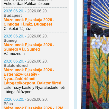
Fekete Sas Patikamúzeum
2026.06.20. -
2026.06.20.
Budapest
Múzeumok Éjszakája 2026 -
Cinkotai Tájház, Budapest
Cinkotai Tájház
2026.06.20. -
2026.06.20.
Sümeg
Múzeumok Éjszakája 2026 -
Sümegi Vár, Sümeg
Vármúzeum
2026.06.20. -
2026.06.20.
Balatonfüred
Múzeumok Éjszakája 2026 -
Esterházy-Kastély -
Nyaralástörténeti
Látogatóközpont, Balatonfüred
Esterházy-kastély Nyaralástörténeti
Látogatóközpont
2026.06.20. -
2026.06.20.
Pécs
Múzeumok Éjszakája 2026 - JPM