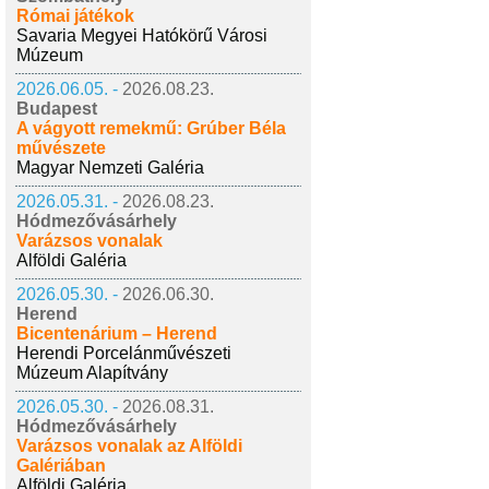
Római játékok
Savaria Megyei Hatókörű Városi
Múzeum
2026.06.05. -
2026.08.23.
Budapest
A vágyott remekmű: Grúber Béla
művészete
Magyar Nemzeti Galéria
2026.05.31. -
2026.08.23.
Hódmezővásárhely
Varázsos vonalak
Alföldi Galéria
2026.05.30. -
2026.06.30.
Herend
Bicentenárium – Herend
Herendi Porcelánművészeti
Múzeum Alapítvány
2026.05.30. -
2026.08.31.
Hódmezővásárhely
Varázsos vonalak az Alföldi
Galériában
Alföldi Galéria