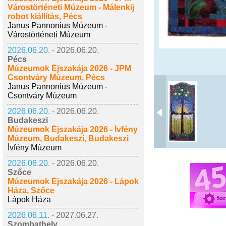
Várostörténeti Múzeum - Málenkij
robot kiállítás, Pécs
Janus Pannonius Múzeum -
Várostörténeti Múzeum
2026.06.20. -
2026.06.20.
Pécs
Múzeumok Éjszakája 2026 - JPM
Csontváry Múzeum, Pécs
Janus Pannonius Múzeum -
Csontváry Múzeum
2026.06.20. -
2026.06.20.
Budakeszi
Múzeumok Éjszakája 2026 - Ívfény
Múzeum, Budakeszi, Budakeszi
Ívfény Múzeum
2026.06.20. -
2026.06.20.
Szőce
Múzeumok Éjszakája 2026 - Lápok
Háza, Szőce
Lápok Háza
2026.06.11. -
2027.06.27.
Szombathely