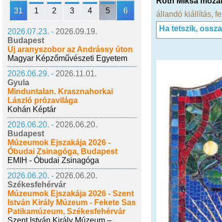
Róth Miksa moza
31
1
2
3
4
5
6
állandó kiállítás
,
fe
Ha tetszik, ossz
2026.07.23. -
2026.09.19.
Budapest
Új aranyszobor az Andrássy úton
Magyar Képzőművészeti Egyetem
2026.06.29. -
2026.11.01.
Gyula
Minduntalan. Krasznahorkai
László prózavilága
Kohán Képtár
2026.06.20. -
2026.06.20.
Budapest
Múzeumok Éjszakája 2026 -
Óbudai Zsinagóga, Budapest
EMIH - Óbudai Zsinagóga
2026.06.20. -
2026.06.20.
Székesfehérvár
Múzeumok Éjszakája 2026 - Szent
István Király Múzeum - Fekete Sas
Patikamúzeum, Székesfehérvár
Szent István Király Múzeum –