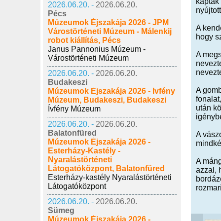
kapták 
2026.06.20. -
2026.06.20.
nyújtot
Pécs
Múzeumok Éjszakája 2026 - JPM
A kende
Várostörténeti Múzeum - Málenkij
hogy s
robot kiállítás, Pécs
Janus Pannonius Múzeum -
A megsz
Várostörténeti Múzeum
nevezt
nevezt
2026.06.20. -
2026.06.20.
Budakeszi
A gombo
Múzeumok Éjszakája 2026 - Ívfény
fonalat
Múzeum, Budakeszi, Budakeszi
után kö
Ívfény Múzeum
igényb
2026.06.20. -
2026.06.20.
Balatonfüred
A vászo
Múzeumok Éjszakája 2026 -
mindkét
Esterházy-Kastély -
Nyaralástörténeti
A máng
Látogatóközpont, Balatonfüred
azzal, 
Esterházy-kastély Nyaralástörténeti
bordázo
Látogatóközpont
rozmari
2026.06.20. -
2026.06.20.
Sümeg
Múzeumok Éjszakája 2026 -