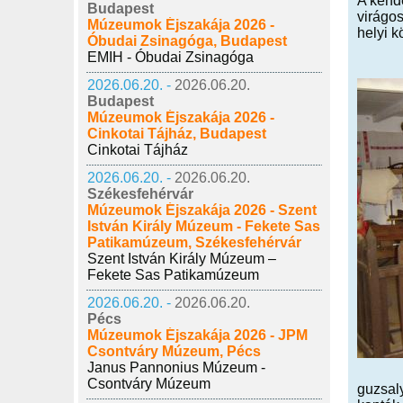
A kende
Budapest
virágos
Múzeumok Éjszakája 2026 -
helyi k
Óbudai Zsinagóga, Budapest
EMIH - Óbudai Zsinagóga
2026.06.20. -
2026.06.20.
Budapest
Múzeumok Éjszakája 2026 -
Cinkotai Tájház, Budapest
Cinkotai Tájház
2026.06.20. -
2026.06.20.
Székesfehérvár
Múzeumok Éjszakája 2026 - Szent
István Király Múzeum - Fekete Sas
Patikamúzeum, Székesfehérvár
Szent István Király Múzeum –
Fekete Sas Patikamúzeum
2026.06.20. -
2026.06.20.
Pécs
Múzeumok Éjszakája 2026 - JPM
Csontváry Múzeum, Pécs
Janus Pannonius Múzeum -
Csontváry Múzeum
guzsaly