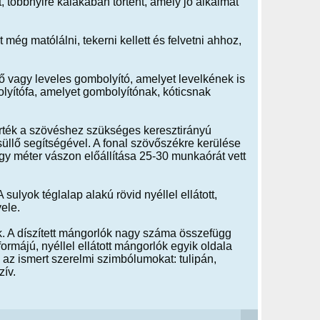
, többnyire kalákában történt, amely jó alkalmat
még matólálni, tekerni kellett és felvetni ahhoz,
ő vagy leveles gombolyító, amelyet levelkének is
lyítófa, amelyet gombolyítónak, kóticsnak
erték a szövéshez szükséges keresztirányú
csüllő segítségével. A fonal szövőszékre kerülése
gy méter vászon előállítása 25-30 munkaórát vett
lyok téglalap alakú rövid nyéllel ellátott,
ele.
. A díszített mángorlók nagy száma összefügg
ormájú, nyéllel ellátott mángorlók egyik oldala
ék az ismert szerelmi szimbólumokat: tulipán,
zív.