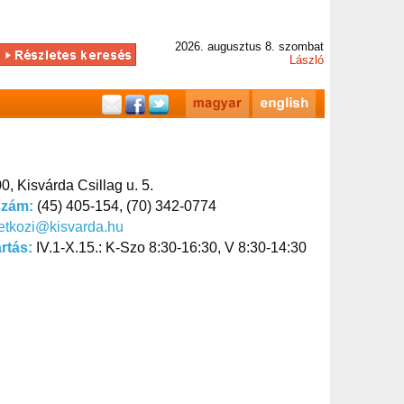
2026. augusztus 8. szombat
László
0, Kisvárda Csillag u. 5.
szám:
(45) 405-154, (70) 342-0774
etkozi@kisvarda.hu
artás:
IV.1-X.15.: K-Szo 8:30-16:30, V 8:30-14:30