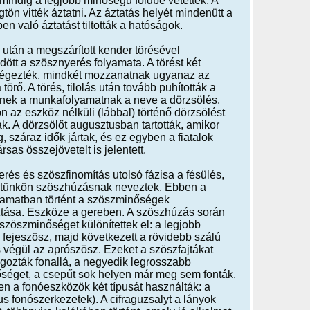
t mindig a legjobb minőségű földbe vetették. A
tön vitték áztatni. Az áztatás helyét mindenütt a
en való áztatást tiltották a hatóságok.
 után a megszárított kender törésével
tt a szösznyerés folyamata. A törést két
végezték, mindkét mozzanatnak ugyanaz az
törő. A törés, tilolás után tovább puhították a
nnek a munkafolyamatnak a neve a dörzsölés.
 az eszköz nélküli (lábbal) történő dörzsölést
k. A dörzsölőt augusztusban tartották, amikor
 száraz idők jártak, és ez egyben a fiatalok
rsas összejövetelt is jelentett.
rés és szöszfinomítás utolsó fázisa a fésülés,
letünkön szöszhúzásnak neveztek. Ebben a
amatban történt a szöszminőségek
ztása. Eszköze a gereben. A szöszhúzás során
 szöszminőséget különítettek el: a legjobb
fejeszösz, majd következett a rövidebb szálú
 végül az aprószösz. Ezeket a szöszfajtákat
gozták fonallá, a negyedik legrosszabb
séget, a csepűt sok helyen már meg sem fonták.
n a fonóeszközök két típusát használták: a
s fonószerkezetek). A cifraguzsalyt a lányok