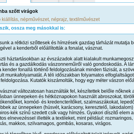
ba szőtt virágok
 kiállítás
,
népművészet
,
néprajz
,
textilművészet
tszik, ossza meg másokkal is:
ásunk a rétközi szőttesek és hímzések gazdag tárházát mutatja b
gével a kenderből előállították a fonalat, vásznat.
zti háztartásokban az évszázadok alatt kialakult munkamegosztá
rtás és a gazdálkodás vászonneműiről való gondoskodás. A lány
 a kender fonallá történő feldolgozásának minden fázisát, a szöv
lt munkafolyamatát. A téli időszakban folyamatos elfoglaltságot
 feldolgozása. Kutatók kiszámolták, hogy egy méter vászon előál
vásznat változatosan használták fel, készítettek belőle nőknek al
tásban ünnepeken és hétköznapokon használt abroszokat, törölkö
ókendőket, komód- és kredencterítőket, szalmaszákokat, lepedő
bek az ünnepeken (húsvét, karácsony, keresztelő, lakodalom) ha
 piros-kék színű szedett csík vagy hímzés. Gyakori díszítő ele
tos elnevezéssel illették a textileket, mint például: rozmaring
kás, makkos, szilvamagos, gombás, kosaras, virágos.