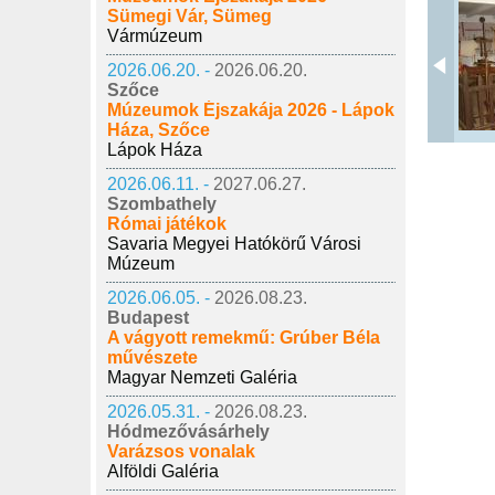
Sümegi Vár, Sümeg
Vármúzeum
2026.06.20. -
2026.06.20.
Szőce
Múzeumok Éjszakája 2026 - Lápok
Háza, Szőce
Lápok Háza
2026.06.11. -
2027.06.27.
Szombathely
Római játékok
Savaria Megyei Hatókörű Városi
Múzeum
2026.06.05. -
2026.08.23.
Budapest
A vágyott remekmű: Grúber Béla
művészete
Magyar Nemzeti Galéria
2026.05.31. -
2026.08.23.
Hódmezővásárhely
Varázsos vonalak
Alföldi Galéria