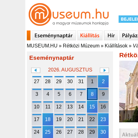
MUSEUM.HU
»
Rétközi Múzeum
»
Kiállítások
»
Vá
Rétkö
Eseménynaptár
2026. AUGUSZTUS
27
28
29
30
31
1
2
3
4
5
6
7
8
9
10
11
12
13
14
15
16
17
18
19
20
21
22
23
24
25
26
27
28
29
30