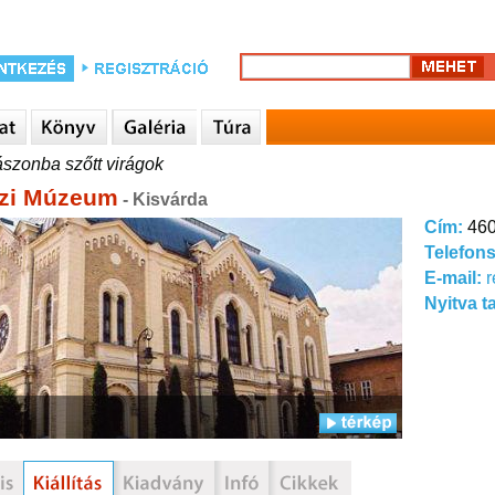
szonba szőtt virágok
zi Múzeum
- Kisvárda
Cím:
460
Telefon
E-mail:
r
Nyitva t