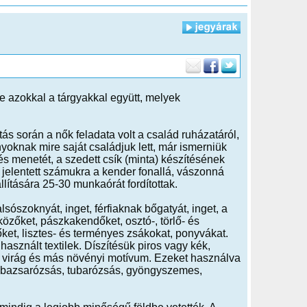
e azokkal a tárgyakkal együtt, melyek
s során a nők feladata volt a család ruházatáról,
oknak mire saját családjuk lett, már ismerniük
és menetét, a szedett csík (minta) készítésének
 jelentett számukra a kender fonallá, vászonná
lítására 25-30 munkaórát fordítottak.
sószoknyát, inget, férfiaknak bőgatyát, inget, a
zőket, pászkakendőket, osztó-, törlő- és
ket, lisztes- és terményes zsákokat, ponyvákat.
sznált textilek. Díszítésük piros vagy kék,
m a virág és más növényi motívum. Ezeket használva
os, bazsarózsás, tubarózsás, gyöngyszemes,