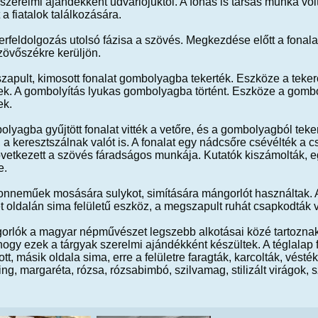
szerelmi ajándékként udvarlójuktól. A fonás is társas munka volt
t a fiatalok találkozására.
rfeldolgozás utolsó fázisa a szövés. Megkezdése előtt a fonalat 
zövőszékre kerüljön.
apult, kimosott fonalat gombolyagba tekerték. Eszköze a teker
ek. A gombolyítás lyukas gombolyagba történt. Eszköze a gombo
ek.
lyagba gyűjtött fonalat vitték a vetőre, és a gombolyagból tek
, a keresztszálnak valót is. A fonalat egy nádcsőre csévélték a 
vetkezett a szövés fáradságos munkája. Kutatók kiszámolták, e
e.
nneműek mosására sulykot, simítására mángorlót használtak. A su
 oldalán sima felületű eszköz, a megszapult ruhát csapkodták v
orlók a magyar népművészet legszebb alkotásai közé tartoznak
hogy ezek a tárgyak szerelmi ajándékként készültek. A téglalap f
tt, másik oldala sima, erre a felületre faragták, karcolták, vést
ng, margaréta, rózsa, rózsabimbó, szilvamag, stilizált virágok, s