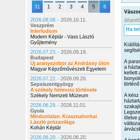
31
1
2
3
4
5
6
Vászon
2026.08.08. -
2026.10.11.
állandó
Veszprém
Ha te
Interludium
Modern Képtár - Vass László
Gyűjtemény
Kiállít
segítsé
2026.07.23. -
2026.09.19.
Budapest
A paras
Új aranyszobor az Andrássy úton
a házta
Magyar Képzőművészeti Egyetem
kellett
bonyolu
2026.07.22. -
2026.09.20.
történő
Sepsiszentgyörgy
A székely himnusz története
A kész 
Székely Nemzeti Múzeum
háztar
2026.06.29. -
2026.11.01.
szakajt
Gyula
Legszeb
Minduntalan. Krasznahorkai
illetve
László prózavilága
változa
Kohán Képtár
árvács
2026.06.20. -
2026.06.20.