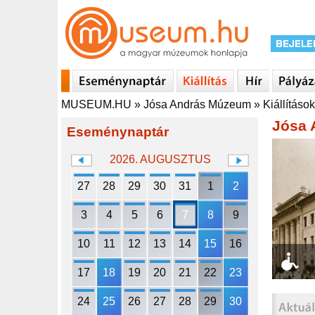
MUSEUM.HU
»
Jósa András Múzeum
»
Kiállítások
Jósa 
Eseménynaptár
2026. AUGUSZTUS
27
28
29
30
31
1
2
3
4
5
6
7
8
9
10
11
12
13
14
15
16
17
18
19
20
21
22
23
24
25
26
27
28
29
30