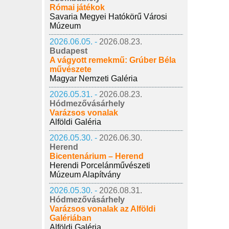
Római játékok
Savaria Megyei Hatókörű Városi
Múzeum
2026.06.05. -
2026.08.23.
Budapest
A vágyott remekmű: Grúber Béla
művészete
Magyar Nemzeti Galéria
2026.05.31. -
2026.08.23.
Hódmezővásárhely
Varázsos vonalak
Alföldi Galéria
2026.05.30. -
2026.06.30.
Herend
Bicentenárium – Herend
Herendi Porcelánművészeti
Múzeum Alapítvány
2026.05.30. -
2026.08.31.
Hódmezővásárhely
Varázsos vonalak az Alföldi
Galériában
Alföldi Galéria