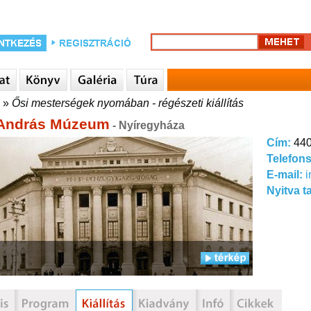
»
Ősi mesterségek nyomában - régészeti kiállítás
András Múzeum
- Nyíregyháza
Cím:
440
Telefon
E-mail:
Nyitva t