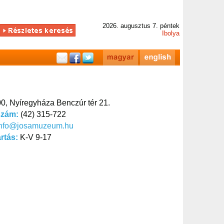
2026. augusztus 7. péntek
Ibolya
0, Nyíregyháza Benczúr tér 21.
szám:
(42) 315-722
info@josamuzeum.hu
artás:
K-V 9-17