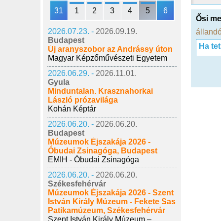
31
1
2
3
4
5
6
Ősi me
2026.07.23. -
2026.09.19.
állandó
Budapest
Ha te
Új aranyszobor az Andrássy úton
Magyar Képzőművészeti Egyetem
2026.06.29. -
2026.11.01.
Gyula
Minduntalan. Krasznahorkai
László prózavilága
Kohán Képtár
2026.06.20. -
2026.06.20.
Budapest
Múzeumok Éjszakája 2026 -
Óbudai Zsinagóga, Budapest
EMIH - Óbudai Zsinagóga
2026.06.20. -
2026.06.20.
Székesfehérvár
Múzeumok Éjszakája 2026 - Szent
István Király Múzeum - Fekete Sas
Patikamúzeum, Székesfehérvár
Szent István Király Múzeum –