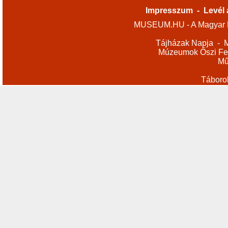
Impresszum
-
Levél 
MUSEUM.HU - A Magyar M
Tájházak Napja
-
M
Múzeumok Őszi Fes
Mű
Táboro