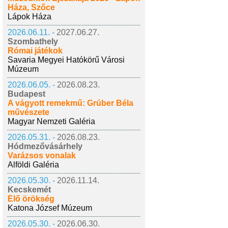
Háza, Szőce
Lápok Háza
2026.06.11. -
2027.06.27.
Szombathely
Római játékok
Savaria Megyei Hatókörű Városi
Múzeum
2026.06.05. -
2026.08.23.
Budapest
A vágyott remekmű: Grúber Béla
művészete
Magyar Nemzeti Galéria
2026.05.31. -
2026.08.23.
Hódmezővásárhely
Varázsos vonalak
Alföldi Galéria
2026.05.30. -
2026.11.14.
Kecskemét
Élő örökség
Katona József Múzeum
2026.05.30. -
2026.06.30.