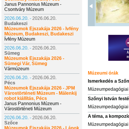
Janus Pannonius Múzeum -
Csontváry Múzeum
2026.06.20. -
2026.06.20.
Budakeszi
Múzeumok Éjszakája 2026 - Ívfény
Múzeum, Budakeszi, Budakeszi
Ívfény Múzeum
2026.06.20. -
2026.06.20.
Sümeg
Múzeumok Éjszakája 2026 -
Sümegi Vár, Sümeg
Vármúzeum
Múzeumi órák
2026.06.20. -
2026.06.20.
Ismerkedés a Szőny
Pécs
Múzeumok Éjszakája 2026 - JPM
Múzeumpedagógiai p
Várostörténeti Múzeum - Málenkij
robot kiállítás, Pécs
Szőnyi István fest
Janus Pannonius Múzeum -
Múzeumpedagógiai p
Várostörténeti Múzeum
A téma, a kompozíc
2026.06.20. -
2026.06.20.
Szőce
Múzeumpedagógiai p
Múzeumok Éjszakája 2026 - Lápok