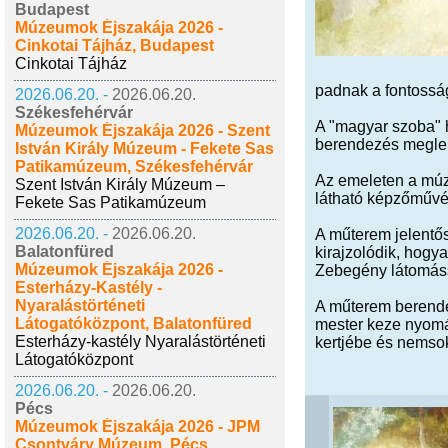
Budapest
Múzeumok Éjszakája 2026 -
Cinkotai Tájház, Budapest
Cinkotai Tájház
padnak a fontosság
2026.06.20. -
2026.06.20.
Székesfehérvár
A "magyar szoba" h
Múzeumok Éjszakája 2026 - Szent
berendezés meglep
István Király Múzeum - Fekete Sas
Patikamúzeum, Székesfehérvár
Az emeleten a múze
Szent István Király Múzeum –
látható képzőművész
Fekete Sas Patikamúzeum
2026.06.20. -
2026.06.20.
A műterem jelentős
Balatonfüred
kirajzolódik, hogya
Múzeumok Éjszakája 2026 -
Zebegény látomássz
Esterházy-Kastély -
Nyaralástörténeti
A műterem berendez
Látogatóközpont, Balatonfüred
mester keze nyomát
Esterházy-kastély Nyaralástörténeti
kertjébe és nemso
Látogatóközpont
2026.06.20. -
2026.06.20.
Pécs
Múzeumok Éjszakája 2026 - JPM
Csontváry Múzeum, Pécs