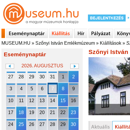
MUSEUM.HU
»
Szőnyi István Emlékmúzeum
»
Kiállítások
»
S
Szőnyi Istvá
Eseménynaptár
2026. AUGUSZTUS
27
28
29
30
31
1
2
3
4
5
6
7
8
9
10
11
12
13
14
15
16
17
18
19
20
21
22
23
24
25
26
27
28
29
30