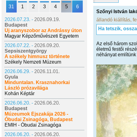
31
1
2
3
4
5
6
Szőnyi István la
2026.07.23. -
2026.09.19.
állandó kiállítás
,
fe
Budapest
Ha tetszik, ossz
Új aranyszobor az Andrássy úton
Magyar Képzőművészeti Egyetem
Az első három szob
2026.07.22. -
2026.09.20.
életmű festői rész
Sepsiszentgyörgy
néhányat említünk
A székely himnusz története
Székely Nemzeti Múzeum
2026.06.29. -
2026.11.01.
Gyula
Minduntalan. Krasznahorkai
László prózavilága
Kohán Képtár
2026.06.20. -
2026.06.20.
Budapest
Múzeumok Éjszakája 2026 -
Óbudai Zsinagóga, Budapest
EMIH - Óbudai Zsinagóga
2026.06.20. -
2026.06.20.