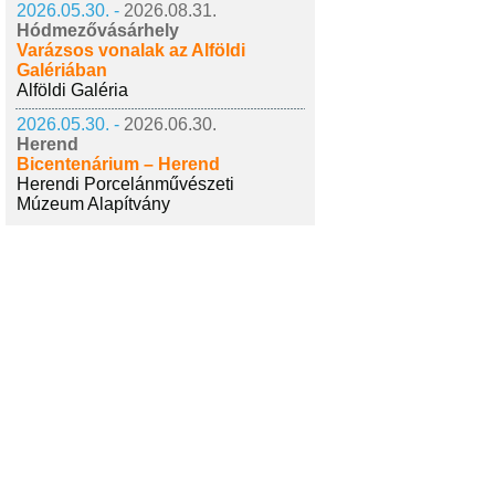
2026.05.30. -
2026.08.31.
Hódmezővásárhely
Varázsos vonalak az Alföldi
Galériában
Alföldi Galéria
2026.05.30. -
2026.06.30.
Herend
Bicentenárium – Herend
Herendi Porcelánművészeti
Múzeum Alapítvány