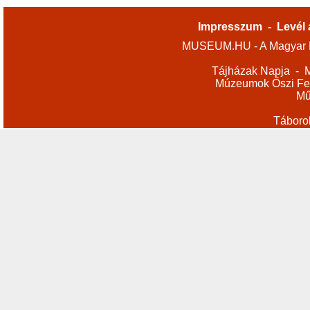
Impresszum
-
Levél 
MUSEUM.HU - A Magyar M
Tájházak Napja
-
M
Múzeumok Őszi Fes
Mű
Táboro