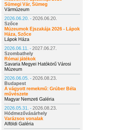
Sümegi Vár, Sümeg
Vármúzeum
2026.06.20. -
2026.06.20.
Szőce
Múzeumok Éjszakája 2026 - Lápok
Háza, Szőce
Lápok Háza
2026.06.11. -
2027.06.27.
Szombathely
Római játékok
Savaria Megyei Hatókörű Városi
Múzeum
2026.06.05. -
2026.08.23.
Budapest
A vágyott remekmű: Grúber Béla
művészete
Magyar Nemzeti Galéria
2026.05.31. -
2026.08.23.
Hódmezővásárhely
Varázsos vonalak
Alföldi Galéria