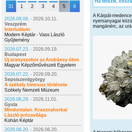
Ha tetszik, ossz
31
1
2
3
4
5
6
A Kárpát-medence 
2026.08.08. -
2026.10.11.
nyersanyagai közül
Veszprém
mangánérc, az urá
Interludium
Modern Képtár - Vass László
Gyűjtemény
2026.07.23. -
2026.09.19.
Budapest
Új aranyszobor az Andrássy úton
Magyar Képzőművészeti Egyetem
2026.07.22. -
2026.09.20.
Sepsiszentgyörgy
A székely himnusz története
Székely Nemzeti Múzeum
2026.06.29. -
2026.11.01.
Gyula
Minduntalan. Krasznahorkai
László prózavilága
Kohán Képtár
2026.06.20. -
2026.06.20.