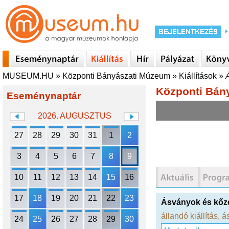
MUSEUM.HU
»
Központi Bányászati Múzeum
»
Kiállítások
»
Központi Bán
Eseménynaptár
2026. AUGUSZTUS
27
28
29
30
31
1
2
3
4
5
6
7
8
9
10
11
12
13
14
15
16
17
18
19
20
21
22
23
Ásványok és kőz
állandó kiállítás
,
á
24
25
26
27
28
29
30