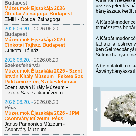
A trianoni békesze
Budapest
összes jelentős bá
Múzeumok Éjszakája 2026 -
bányászata került
Óbudai Zsinagóga, Budapest
EMIH - Óbudai Zsinagóga
A Kárpát-medence k
természetes bepárl
2026.06.20. -
2026.06.20.
Budapest
A Kárpát-medencébe
Múzeumok Éjszakája 2026 -
látható falfestmén
Cinkotai Tájház, Budapest
ben Selmecbányán,
Cinkotai Tájház
Selmecbányán mega
2026.06.20. -
2026.06.20.
Székesfehérvár
A bemutatott mint
Múzeumok Éjszakája 2026 - Szent
Ásványbányászati
István Király Múzeum - Fekete Sas
Patikamúzeum, Székesfehérvár
Szent István Király Múzeum –
Fekete Sas Patikamúzeum
2026.06.20. -
2026.06.20.
Pécs
Múzeumok Éjszakája 2026 - JPM
Csontváry Múzeum, Pécs
Janus Pannonius Múzeum -
Csontváry Múzeum