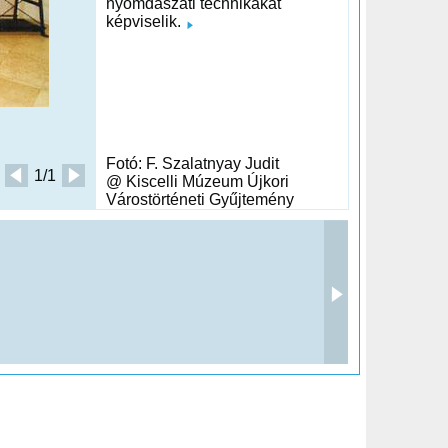
nyomdászati technikákat
képviselik.
Fotó: F. Szalatnyay Judit
1/1
@ Kiscelli Múzeum Újkori
Várostörténeti Gyűjtemény