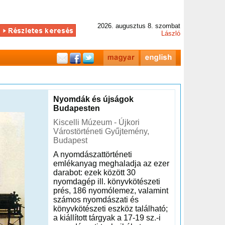
2026. augusztus 8. szombat
László
Nyomdák és újságok
Budapesten
Kiscelli Múzeum - Újkori
Várostörténeti Gyűjtemény,
Budapest
A nyomdászattörténeti
emlékanyag meghaladja az ezer
darabot: ezek között 30
nyomdagép ill. könyvkötészeti
prés, 186 nyomólemez, valamint
számos nyomdászati és
könyvkötészeti eszköz található;
a kiállított tárgyak a 17-19 sz.-i