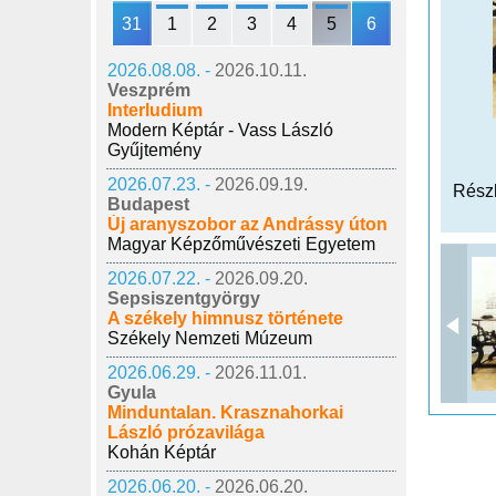
31
1
2
3
4
5
6
2026.08.08. -
2026.10.11.
Veszprém
Interludium
Modern Képtár - Vass László
Gyűjtemény
2026.07.23. -
2026.09.19.
Részl
Budapest
Új aranyszobor az Andrássy úton
Magyar Képzőművészeti Egyetem
2026.07.22. -
2026.09.20.
Sepsiszentgyörgy
A székely himnusz története
Székely Nemzeti Múzeum
2026.06.29. -
2026.11.01.
Gyula
Minduntalan. Krasznahorkai
László prózavilága
Kohán Képtár
2026.06.20. -
2026.06.20.