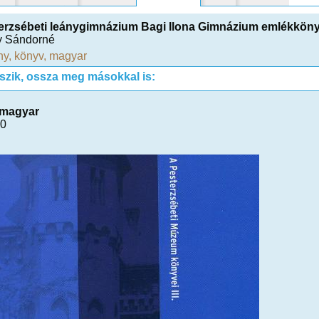
erzsébeti leánygimnázium Bagi Ilona Gimnázium emlékkön
y Sándorné
ny
,
könyv
,
magyar
tszik, ossza meg másokkal is:
magyar
00