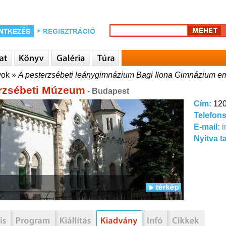
yok
»
A pesterzsébeti leánygimnázium Bagi Ilona Gimnázium e
rzsébeti Múzeum
- Budapest
Cím:
120
Telefon
E-mail:
Nyitva t