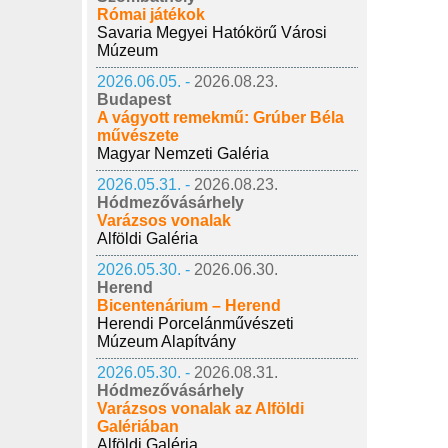
Római játékok
Savaria Megyei Hatókörű Városi
Múzeum
2026.06.05. -
2026.08.23.
Budapest
A vágyott remekmű: Grúber Béla
művészete
Magyar Nemzeti Galéria
2026.05.31. -
2026.08.23.
Hódmezővásárhely
Varázsos vonalak
Alföldi Galéria
2026.05.30. -
2026.06.30.
Herend
Bicentenárium – Herend
Herendi Porcelánművészeti
Múzeum Alapítvány
2026.05.30. -
2026.08.31.
Hódmezővásárhely
Varázsos vonalak az Alföldi
Galériában
Alföldi Galéria