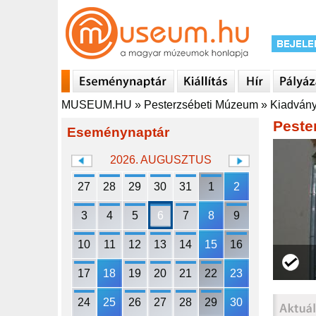
MUSEUM.HU
»
Pesterzsébeti Múzeum
»
Kiadván
Peste
Eseménynaptár
2026. AUGUSZTUS
27
28
29
30
31
1
2
3
4
5
6
7
8
9
10
11
12
13
14
15
16
17
18
19
20
21
22
23
24
25
26
27
28
29
30