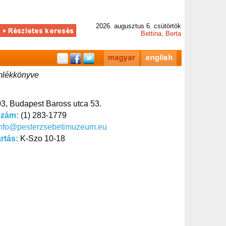
2026. augusztus 6. csütörtök
Bettina, Berta
mlékkönyve
3, Budapest Baross utca 53.
szám:
(1) 283-1779
info@pesterzsebetimuzeum.eu
artás:
K-Szo 10-18