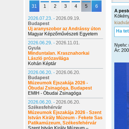
31
1
2
3
4
5
6
A pest
Kökén
2026.07.23. -
2026.09.19.
kiadvá
Budapest
Új aranyszobor az Andrássy úton
Ha te
Magyar Képzőművészeti Egyetem
2026.06.29. -
2026.11.01.
Nyelv:
Gyula
Ár: 20
Minduntalan. Krasznahorkai
László prózavilága
Kohán Képtár
2026.06.20. -
2026.06.20.
Budapest
Múzeumok Éjszakája 2026 -
Óbudai Zsinagóga, Budapest
EMIH - Óbudai Zsinagóga
2026.06.20. -
2026.06.20.
Székesfehérvár
Múzeumok Éjszakája 2026 - Szent
István Király Múzeum - Fekete Sas
Patikamúzeum, Székesfehérvár
Szent István Király Múzeum –