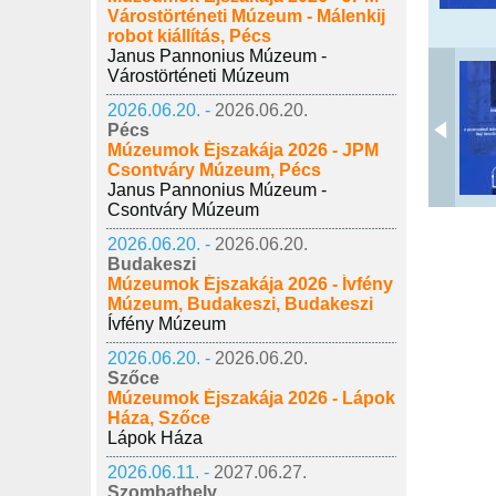
Várostörténeti Múzeum - Málenkij
robot kiállítás, Pécs
Janus Pannonius Múzeum -
Várostörténeti Múzeum
2026.06.20. -
2026.06.20.
Pécs
Múzeumok Éjszakája 2026 - JPM
Csontváry Múzeum, Pécs
Janus Pannonius Múzeum -
Csontváry Múzeum
2026.06.20. -
2026.06.20.
Budakeszi
Múzeumok Éjszakája 2026 - Ívfény
Múzeum, Budakeszi, Budakeszi
Ívfény Múzeum
2026.06.20. -
2026.06.20.
Szőce
Múzeumok Éjszakája 2026 - Lápok
Háza, Szőce
Lápok Háza
2026.06.11. -
2027.06.27.
Szombathely