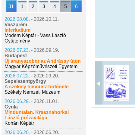
31
1
2
3
4
5
6
2026.08.08. -
2026.10.11.
Veszprém
Interludium
Modern Képtár - Vass László
Gyűjtemény
2026.07.23. -
2026.09.19.
Budapest
Új aranyszobor az Andrássy úton
Magyar Képzőművészeti Egyetem
2026.07.22. -
2026.09.20.
Sepsiszentgyörgy
A székely himnusz története
Székely Nemzeti Múzeum
2026.06.29. -
2026.11.01.
Gyula
Minduntalan. Krasznahorkai
László prózavilága
Kohán Képtár
2026.06.20. -
2026.06.20.