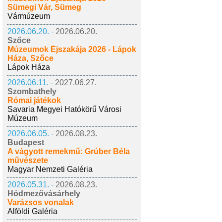
Sümegi Vár, Sümeg
Vármúzeum
2026.06.20. -
2026.06.20.
Szőce
Múzeumok Éjszakája 2026 - Lápok
Háza, Szőce
Lápok Háza
2026.06.11. -
2027.06.27.
Szombathely
Római játékok
Savaria Megyei Hatókörű Városi
Múzeum
2026.06.05. -
2026.08.23.
Budapest
A vágyott remekmű: Grúber Béla
művészete
Magyar Nemzeti Galéria
2026.05.31. -
2026.08.23.
Hódmezővásárhely
Varázsos vonalak
Alföldi Galéria