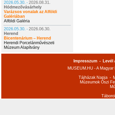
2026.05.30. -
2026.08.31.
Hódmezővásárhely
Varázsos vonalak az Alföldi
Galériában
Alföldi Galéria
2026.05.30. -
2026.06.30.
Herend
Bicentenárium – Herend
Herendi Porcelánművészeti
Múzeum Alapítvány
Impresszum
-
Levél 
MUSEUM.HU - A Magyar M
Tájházak Napja
-
M
Múzeumok Őszi Fes
Mű
Táboro