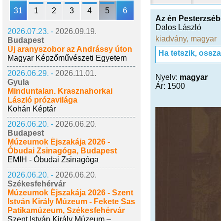
31
1
2
3
4
5
6
Az én Pesterzsé
Dalos László
2026.07.23. -
2026.09.19.
kiadvány
,
magyar
Budapest
Új aranyszobor az Andrássy úton
Ha tetszik, ossz
Magyar Képzőművészeti Egyetem
2026.06.29. -
2026.11.01.
Nyelv:
magyar
Gyula
Ár: 1500
Minduntalan. Krasznahorkai
László prózavilága
Kohán Képtár
2026.06.20. -
2026.06.20.
Budapest
Múzeumok Éjszakája 2026 -
Óbudai Zsinagóga, Budapest
EMIH - Óbudai Zsinagóga
2026.06.20. -
2026.06.20.
Székesfehérvár
Múzeumok Éjszakája 2026 - Szent
István Király Múzeum - Fekete Sas
Patikamúzeum, Székesfehérvár
Szent István Király Múzeum –