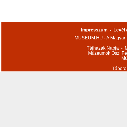
Impresszum
-
Levél 
MUSEUM.HU - A Magyar M
Tájházak Napja
-
M
Múzeumok Őszi Fes
Mű
Táboro