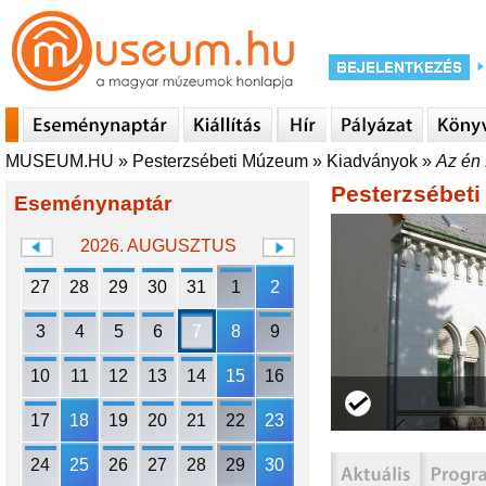
MUSEUM.HU
»
Pesterzsébeti Múzeum
»
Kiadványok
»
Az én
Pesterzsébet
Eseménynaptár
2026. AUGUSZTUS
27
28
29
30
31
1
2
3
4
5
6
7
8
9
10
11
12
13
14
15
16
17
18
19
20
21
22
23
24
25
26
27
28
29
30