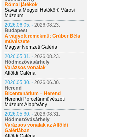
Római játékok
Savaria Megyei Hatókörű Városi
Múzeum
2026.06.05. -
2026.08.23.
Budapest
A vágyott remekmű: Grúber Béla
művészete
Magyar Nemzeti Galéria
2026.05.31. -
2026.08.23.
Hódmezővásárhely
Varázsos vonalak
Alföldi Galéria
2026.05.30. -
2026.06.30.
Herend
Bicentenárium – Herend
Herendi Porcelánművészeti
Múzeum Alapítvány
2026.05.30. -
2026.08.31.
Hódmezővásárhely
Varázsos vonalak az Alföldi
Galériában
Alföldi Galéria