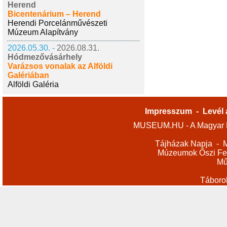
Herend
Bicentenárium – Herend
Herendi Porcelánművészeti
Múzeum Alapítvány
2026.05.30. -
2026.08.31.
Hódmezővásárhely
Varázsos vonalak az Alföldi
Galériában
Alföldi Galéria
Impresszum
-
Levél 
MUSEUM.HU - A Magyar M
Tájházak Napja
-
M
Múzeumok Őszi Fes
Mű
Táboro