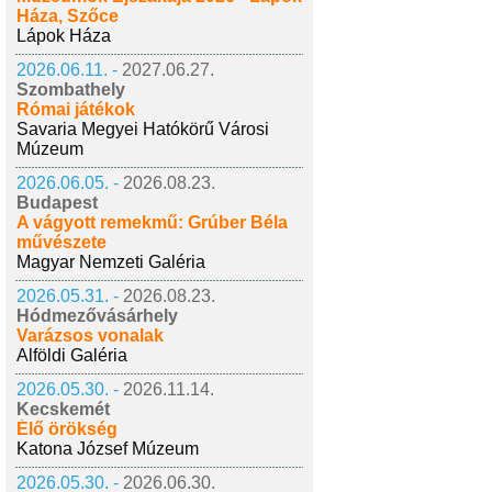
Háza, Szőce
Lápok Háza
2026.06.11. -
2027.06.27.
Szombathely
Római játékok
Savaria Megyei Hatókörű Városi
Múzeum
2026.06.05. -
2026.08.23.
Budapest
A vágyott remekmű: Grúber Béla
művészete
Magyar Nemzeti Galéria
2026.05.31. -
2026.08.23.
Hódmezővásárhely
Varázsos vonalak
Alföldi Galéria
2026.05.30. -
2026.11.14.
Kecskemét
Élő örökség
Katona József Múzeum
2026.05.30. -
2026.06.30.