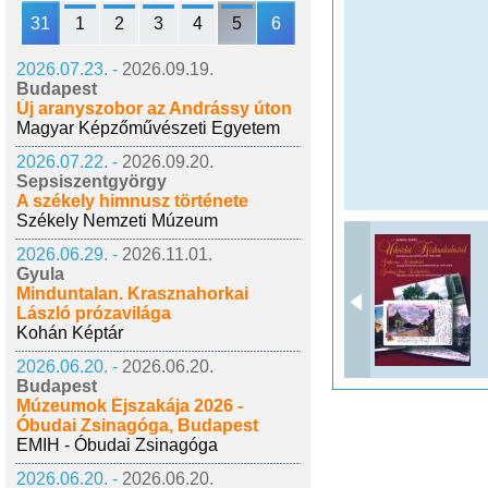
31
1
2
3
4
5
6
2026.07.23. -
2026.09.19.
Budapest
Új aranyszobor az Andrássy úton
Magyar Képzőművészeti Egyetem
2026.07.22. -
2026.09.20.
Sepsiszentgyörgy
A székely himnusz története
Székely Nemzeti Múzeum
2026.06.29. -
2026.11.01.
Gyula
Minduntalan. Krasznahorkai
László prózavilága
Kohán Képtár
2026.06.20. -
2026.06.20.
Budapest
Múzeumok Éjszakája 2026 -
Óbudai Zsinagóga, Budapest
EMIH - Óbudai Zsinagóga
2026.06.20. -
2026.06.20.