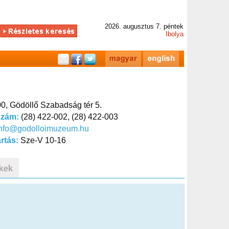
2026. augusztus 7. péntek
Ibolya
0, Gödöllő Szabadság tér 5.
szám:
(28) 422-002, (28) 422-003
info@godolloimuzeum.hu
artás:
Sze-V 10-16