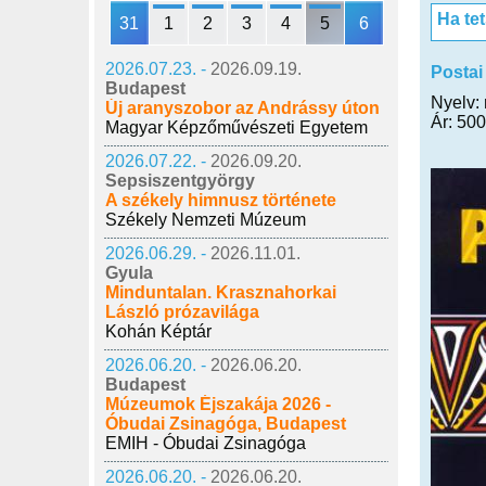
Ha te
31
1
2
3
4
5
6
2026.07.23. -
2026.09.19.
Postai
Budapest
Nyelv:
Új aranyszobor az Andrássy úton
Ár: 500
Magyar Képzőművészeti Egyetem
2026.07.22. -
2026.09.20.
Sepsiszentgyörgy
A székely himnusz története
Székely Nemzeti Múzeum
2026.06.29. -
2026.11.01.
Gyula
Minduntalan. Krasznahorkai
László prózavilága
Kohán Képtár
2026.06.20. -
2026.06.20.
Budapest
Múzeumok Éjszakája 2026 -
Óbudai Zsinagóga, Budapest
EMIH - Óbudai Zsinagóga
2026.06.20. -
2026.06.20.