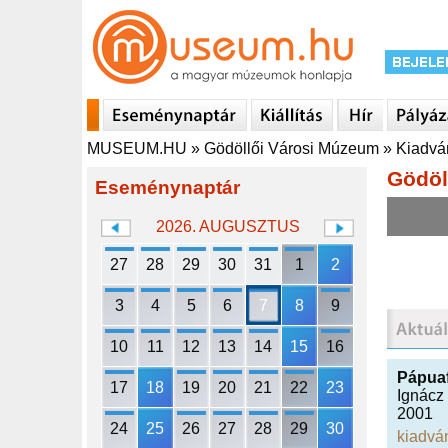
MUSEUM.HU
»
Gödöllői Városi Múzeum
»
Kiadvá
Gödöl
Eseménynaptár
2026. AUGUSZTUS
27
28
29
30
31
1
2
3
4
5
6
7
8
9
10
11
12
13
14
15
16
Pápua
17
18
19
20
21
22
23
Ignácz
2001
24
25
26
27
28
29
30
kiadvá