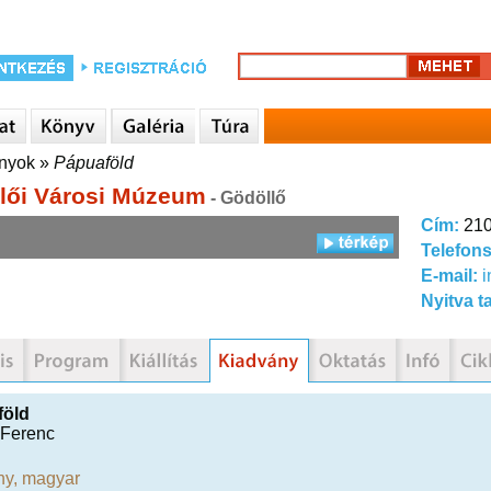
nyok
»
Pápuaföld
lői Városi Múzeum
- Gödöllő
Cím:
210
Telefon
E-mail:
Nyitva t
föld
 Ferenc
ny
,
magyar