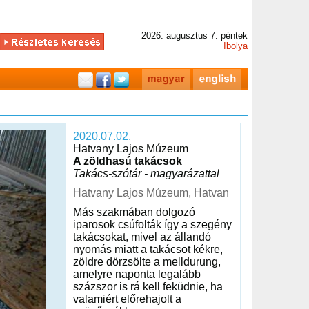
2026. augusztus 7. péntek
Ibolya
2020.07.02.
Hatvany Lajos Múzeum
A zöldhasú takácsok
Takács-szótár - magyarázattal
Hatvany Lajos Múzeum, Hatvan
Más szakmában dolgozó
iparosok csúfolták így a szegény
takácsokat, mivel az állandó
nyomás miatt a takácsot kékre,
zöldre dörzsölte a melldurung,
amelyre naponta legalább
százszor is rá kell feküdnie, ha
valamiért előrehajolt a