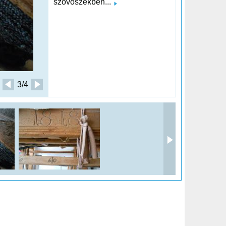
szövőszékben...
3/4