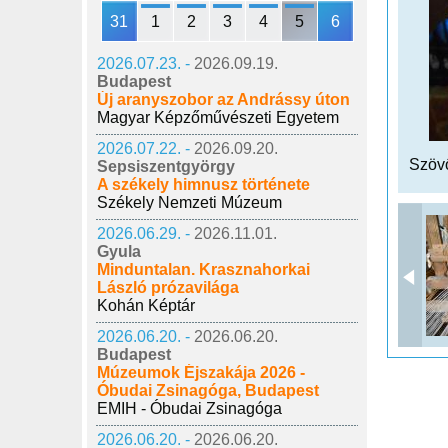
31
1
2
3
4
5
6
2026.07.23. -
2026.09.19.
Budapest
Új aranyszobor az Andrássy úton
Magyar Képzőművészeti Egyetem
2026.07.22. -
2026.09.20.
Szöv
Sepsiszentgyörgy
A székely himnusz története
Székely Nemzeti Múzeum
2026.06.29. -
2026.11.01.
Gyula
Minduntalan. Krasznahorkai
László prózavilága
Kohán Képtár
2026.06.20. -
2026.06.20.
Budapest
Múzeumok Éjszakája 2026 -
Óbudai Zsinagóga, Budapest
EMIH - Óbudai Zsinagóga
2026.06.20. -
2026.06.20.