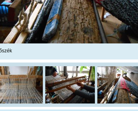
őszék