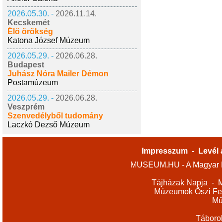
2026.05.30. -
2026.11.14.
Kecskemét
Élő örökség
Katona József Múzeum
2026.05.29. -
2026.06.28.
Budapest
Juhász Nóra Mailer Démon
Postamúzeum
2026.05.29. -
2026.06.28.
Veszprém
Szenvedélyből tudomány
Laczkó Dezső Múzeum
Impresszum
-
Levél 
MUSEUM.HU - A Magyar M
Tájházak Napja
-
M
Múzeumok Őszi Fes
Mű
Táboro