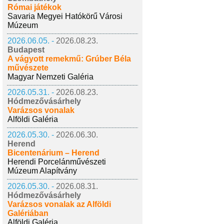
Római játékok
Savaria Megyei Hatókörű Városi
Múzeum
2026.06.05. -
2026.08.23.
Budapest
A vágyott remekmű: Grúber Béla
művészete
Magyar Nemzeti Galéria
2026.05.31. -
2026.08.23.
Hódmezővásárhely
Varázsos vonalak
Alföldi Galéria
2026.05.30. -
2026.06.30.
Herend
Bicentenárium – Herend
Herendi Porcelánművészeti
Múzeum Alapítvány
2026.05.30. -
2026.08.31.
Hódmezővásárhely
Varázsos vonalak az Alföldi
Galériában
Alföldi Galéria