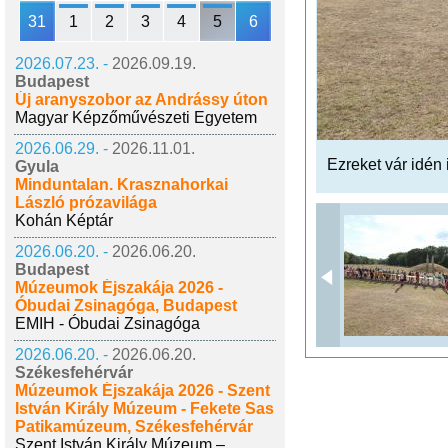
31
1
2
3
4
5
6
2026.07.23. -
2026.09.19.
Budapest
Új aranyszobor az Andrássy úton
Magyar Képzőművészeti Egyetem
2026.06.29. -
2026.11.01.
Ezreket vár idén
Gyula
Minduntalan. Krasznahorkai
László prózavilága
Kohán Képtár
2026.06.20. -
2026.06.20.
Budapest
Múzeumok Éjszakája 2026 -
Óbudai Zsinagóga, Budapest
EMIH - Óbudai Zsinagóga
2026.06.20. -
2026.06.20.
Székesfehérvár
Múzeumok Éjszakája 2026 - Szent
István Király Múzeum - Fekete Sas
Patikamúzeum, Székesfehérvár
Szent István Király Múzeum –