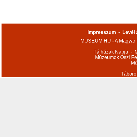
Impresszum
-
Levél 
MUSEUM.HU - A Magyar M
Tájházak Napja
-
M
Múzeumok Őszi Fes
Mű
Táboro