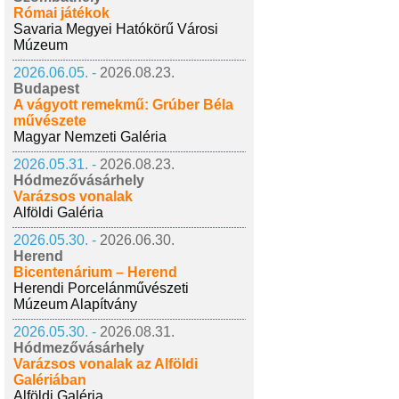
Római játékok
Savaria Megyei Hatókörű Városi
Múzeum
2026.06.05. -
2026.08.23.
Budapest
A vágyott remekmű: Grúber Béla
művészete
Magyar Nemzeti Galéria
2026.05.31. -
2026.08.23.
Hódmezővásárhely
Varázsos vonalak
Alföldi Galéria
2026.05.30. -
2026.06.30.
Herend
Bicentenárium – Herend
Herendi Porcelánművészeti
Múzeum Alapítvány
2026.05.30. -
2026.08.31.
Hódmezővásárhely
Varázsos vonalak az Alföldi
Galériában
Alföldi Galéria