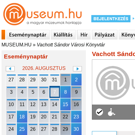
MUSEUM.HU
»
Vachott Sándor Városi Könyvtár
Vachott Sándo
Eseménynaptár
2026. AUGUSZTUS
27
28
29
30
31
1
2
3
4
5
6
7
8
9
10
11
12
13
14
15
16
17
18
19
20
21
22
23
24
25
26
27
28
29
30