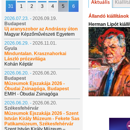
31
1
2
3
4
5
6
Állandó kiállítások
2026.07.23. -
2026.09.19.
Budapest
Herman Lipót kiállí
Új aranyszobor az Andrássy úton
Magyar Képzőművészeti Egyetem
2026.06.29. -
2026.11.01.
Gyula
Minduntalan. Krasznahorkai
László prózavilága
Kohán Képtár
2026.06.20. -
2026.06.20.
Budapest
Múzeumok Éjszakája 2026 -
Óbudai Zsinagóga, Budapest
EMIH - Óbudai Zsinagóga
2026.06.20. -
2026.06.20.
Székesfehérvár
Múzeumok Éjszakája 2026 - Szent
István Király Múzeum - Fekete Sas
Patikamúzeum, Székesfehérvár
Szent István Király Múzeum –