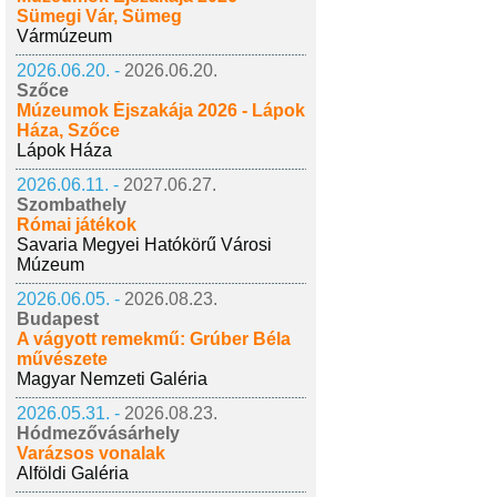
Sümegi Vár, Sümeg
Vármúzeum
2026.06.20. -
2026.06.20.
Szőce
Múzeumok Éjszakája 2026 - Lápok
Háza, Szőce
Lápok Háza
2026.06.11. -
2027.06.27.
Szombathely
Római játékok
Savaria Megyei Hatókörű Városi
Múzeum
2026.06.05. -
2026.08.23.
Budapest
A vágyott remekmű: Grúber Béla
művészete
Magyar Nemzeti Galéria
2026.05.31. -
2026.08.23.
Hódmezővásárhely
Varázsos vonalak
Alföldi Galéria