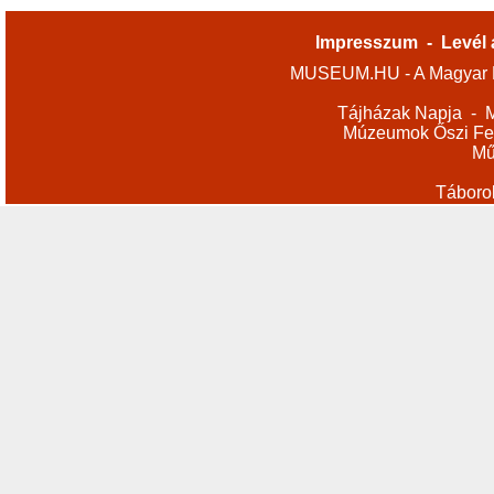
Impresszum
-
Levél 
MUSEUM.HU - A Magyar M
Tájházak Napja
-
M
Múzeumok Őszi Fes
Mű
Táboro