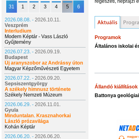
régészeti, néprajzi 
31
1
2
3
4
5
6
2026.08.08. -
2026.10.11.
Veszprém
Interludium
Modern Képtár - Vass László
Programok
Gyűjtemény
Általános iskolai 
2026.07.23. -
2026.09.19.
Budapest
Új aranyszobor az Andrássy úton
Magyar Képzőművészeti Egyetem
2026.07.22. -
2026.09.20.
Sepsiszentgyörgy
Állandó kiállítások
A székely himnusz története
Székely Nemzeti Múzeum
Battonya geológiai,
2026.06.29. -
2026.11.01.
Gyula
Minduntalan. Krasznahorkai
László prózavilága
Kohán Képtár
2026.06.20. -
2026.06.20.