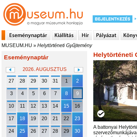
MUSEUM.HU
»
Helytörténeti Gyűjtemény
Helytörténeti
Eseménynaptár
2026. AUGUSZTUS
27
28
29
30
31
1
2
3
4
5
6
7
8
9
10
11
12
13
14
15
16
17
18
19
20
21
22
23
A battonyai Helytör
24
25
26
27
28
29
30
szervezőmunkájával.