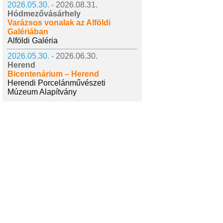
2026.05.30. -
2026.08.31.
Hódmezővásárhely
Varázsos vonalak az Alföldi
Galériában
Alföldi Galéria
2026.05.30. -
2026.06.30.
Herend
Bicentenárium – Herend
Herendi Porcelánművészeti
Múzeum Alapítvány