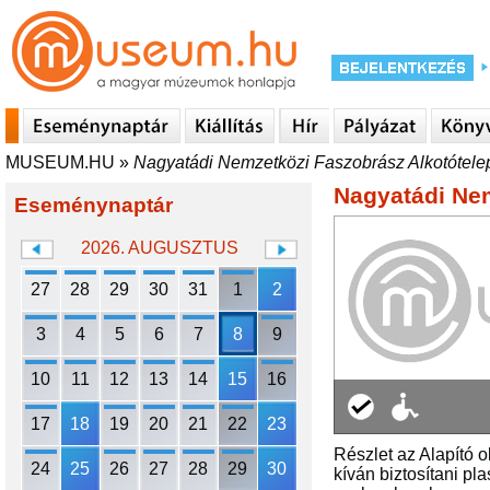
MUSEUM.HU
»
Nagyatádi Nemzetközi Faszobrász Alkotótele
Nagyatádi Nem
Eseménynaptár
2026. AUGUSZTUS
27
28
29
30
31
1
2
3
4
5
6
7
8
9
10
11
12
13
14
15
16
17
18
19
20
21
22
23
Részlet az Alapító 
24
25
26
27
28
29
30
kíván biztosítani p