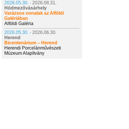
2026.05.30. -
2026.08.31.
Hódmezővásárhely
Varázsos vonalak az Alföldi
Galériában
Alföldi Galéria
2026.05.30. -
2026.06.30.
Herend
Bicentenárium – Herend
Herendi Porcelánművészeti
Múzeum Alapítvány