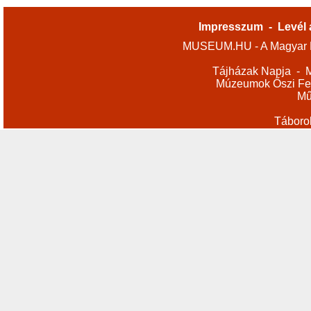
Impresszum
-
Levél 
MUSEUM.HU - A Magyar M
Tájházak Napja
-
M
Múzeumok Őszi Fes
Mű
Táboro