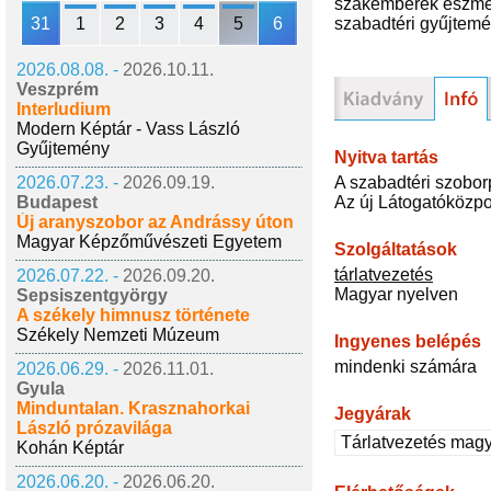
szakemberek eszmecs
31
1
2
3
4
5
6
szabadtéri gyűjtemé
2026.08.08. -
2026.10.11.
Veszprém
Interludium
Modern Képtár - Vass László
Gyűjtemény
Nyitva tartás
A szabadtéri szobor
2026.07.23. -
2026.09.19.
Az új Látogatóközpont
Budapest
Új aranyszobor az Andrássy úton
Magyar Képzőművészeti Egyetem
Szolgáltatások
tárlatvezetés
2026.07.22. -
2026.09.20.
Magyar nyelven
Sepsiszentgyörgy
A székely himnusz története
Székely Nemzeti Múzeum
Ingyenes belépés
mindenki számára
2026.06.29. -
2026.11.01.
Gyula
Minduntalan. Krasznahorkai
Jegyárak
László prózavilága
Tárlatvezetés magy
Kohán Képtár
2026.06.20. -
2026.06.20.