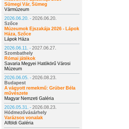
Sümegi Vár, Sümeg
Vármúzeum
2026.06.20. -
2026.06.20.
Szőce
Múzeumok Éjszakája 2026 - Lápok
Háza, Szőce
Lápok Háza
2026.06.11. -
2027.06.27.
Szombathely
Római játékok
Savaria Megyei Hatókörű Városi
Múzeum
2026.06.05. -
2026.08.23.
Budapest
A vágyott remekmű: Grúber Béla
művészete
Magyar Nemzeti Galéria
2026.05.31. -
2026.08.23.
Hódmezővásárhely
Varázsos vonalak
Alföldi Galéria