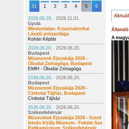
31
1
2
3
4
5
6
2026.06.29. -
2026.11.01.
Gyula
Minduntalan. Krasznahorkai
Állandó 
László prózavilága
A magya
Kohán Képtár
2026.06.20. -
2026.06.20.
Budapest
Múzeumok Éjszakája 2026 -
Óbudai Zsinagóga, Budapest
EMIH - Óbudai Zsinagóga
2026.06.20. -
2026.06.20.
Budapest
Múzeumok Éjszakája 2026 -
Cinkotai Tájház, Budapest
Cinkotai Tájház
2026.06.20. -
2026.06.20.
Székesfehérvár
Múzeumok Éjszakája 2026 - Szent
István Király Múzeum - Fekete Sas
Patikamúzeum, Székesfehérvár