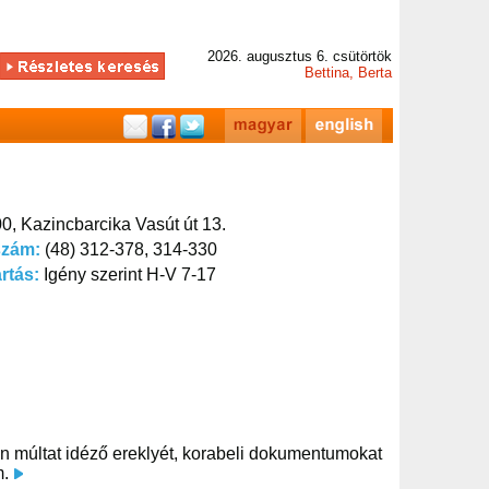
2026. augusztus 6. csütörtök
Bettina, Berta
0, Kazincbarcika Vasút út 13.
szám:
(48) 312-378, 314-330
artás:
Igény szerint H-V 7-17
an múltat idéző ereklyét, korabeli dokumentumokat
m.