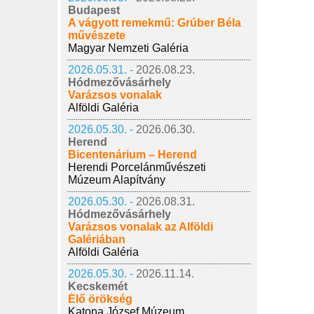
Budapest
A vágyott remekmű: Grúber Béla
művészete
Magyar Nemzeti Galéria
2026.05.31. -
2026.08.23.
Hódmezővásárhely
Varázsos vonalak
Alföldi Galéria
2026.05.30. -
2026.06.30.
Herend
Bicentenárium – Herend
Herendi Porcelánművészeti
Múzeum Alapítvány
2026.05.30. -
2026.08.31.
Hódmezővásárhely
Varázsos vonalak az Alföldi
Galériában
Alföldi Galéria
2026.05.30. -
2026.11.14.
Kecskemét
Élő örökség
Katona József Múzeum