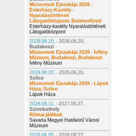
Múzeumok Éjszakája 2026 -
Esterházy-Kastély -
Nyaralástörténeti
Látogatóközpont, Balatonfüred
Esterházy-kastély Nyaralástörténeti
Látogatóközpont
2026.06.20. -
2026.06.20.
Budakeszi
Múzeumok Éjszakája 2026 - Ívfény
Múzeum, Budakeszi, Budakeszi
Ívfény Múzeum
2026.06.20. -
2026.06.20.
Szőce
Múzeumok Éjszakája 2026 - Lápok
Háza, Szőce
Lápok Háza
2026.06.11. -
2027.06.27.
Szombathely
Római játékok
Savaria Megyei Hatókörű Városi
Múzeum
2026.06.05. -
2026.08.23.