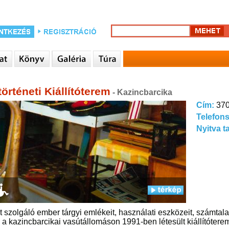
örténeti Kiállítóterem
- Kazincbarcika
Cím:
370
Telefon
Nyitva t
t szolgáló ember tárgyi emlékeit, használati eszközeit, számtal
 a kazincbarcikai vasútállomáson 1991-ben létesült kiállítótere