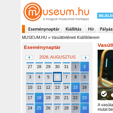
MUSEUM.HU
»
Vasúttörténeti Kiállítóterem
Vasútt
Eseménynaptár
2026. AUGUSZTUS
27
28
29
30
31
1
2
3
4
5
6
7
8
9
10
11
12
13
14
15
16
17
18
19
20
21
22
23
A vasúta
24
25
26
27
28
29
30
mutat be