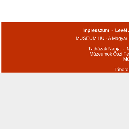
Impresszum
-
Levél 
MUSEUM.HU - A Magyar M
Tájházak Napja
-
M
Múzeumok Őszi Fes
Mű
Táboro