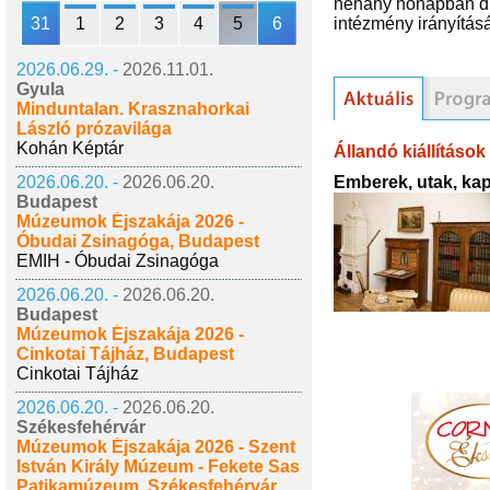
néhány hónapban dr.
31
1
2
3
4
5
6
intézmény irányítás
2026.06.29. -
2026.11.01.
Gyula
Minduntalan. Krasznahorkai
László prózavilága
Kohán Képtár
Állandó kiállítások
Emberek, utak, kap
2026.06.20. -
2026.06.20.
Budapest
Múzeumok Éjszakája 2026 -
Óbudai Zsinagóga, Budapest
EMIH - Óbudai Zsinagóga
2026.06.20. -
2026.06.20.
Budapest
Múzeumok Éjszakája 2026 -
Cinkotai Tájház, Budapest
Cinkotai Tájház
2026.06.20. -
2026.06.20.
Székesfehérvár
Múzeumok Éjszakája 2026 - Szent
István Király Múzeum - Fekete Sas
Patikamúzeum, Székesfehérvár