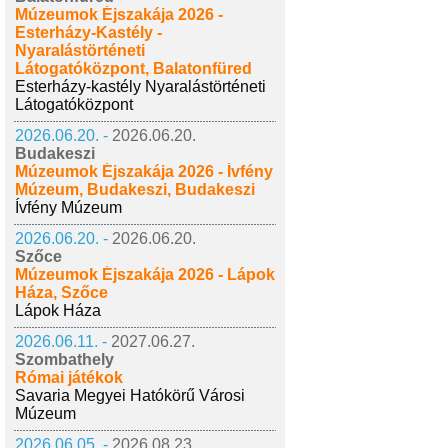
Múzeumok Éjszakája 2026 -
Esterházy-Kastély -
Nyaralástörténeti
Látogatóközpont, Balatonfüred
Esterházy-kastély Nyaralástörténeti
Látogatóközpont
2026.06.20. -
2026.06.20.
Budakeszi
Múzeumok Éjszakája 2026 - Ívfény
Múzeum, Budakeszi, Budakeszi
Ívfény Múzeum
2026.06.20. -
2026.06.20.
Szőce
Múzeumok Éjszakája 2026 - Lápok
Háza, Szőce
Lápok Háza
2026.06.11. -
2027.06.27.
Szombathely
Római játékok
Savaria Megyei Hatókörű Városi
Múzeum
2026.06.05. -
2026.08.23.