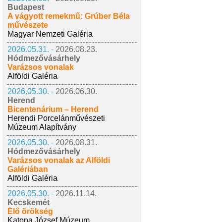
Budapest
A vágyott remekmű: Grúber Béla
művészete
Magyar Nemzeti Galéria
2026.05.31. -
2026.08.23.
Hódmezővásárhely
Varázsos vonalak
Alföldi Galéria
2026.05.30. -
2026.06.30.
Herend
Bicentenárium – Herend
Herendi Porcelánművészeti
Múzeum Alapítvány
2026.05.30. -
2026.08.31.
Hódmezővásárhely
Varázsos vonalak az Alföldi
Galériában
Alföldi Galéria
2026.05.30. -
2026.11.14.
Kecskemét
Élő örökség
Katona József Múzeum