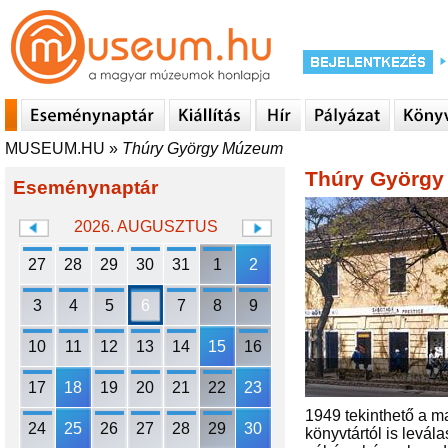
MUSEUM.HU
»
Thúry György Múzeum
Thúry Györg
Eseménynaptár
2026. AUGUSZTUS
27
28
29
30
31
1
2
3
4
5
6
7
8
9
10
11
12
13
14
15
16
17
18
19
20
21
22
23
1949 tekinthető a m
24
25
26
27
28
29
30
könyvtártól is levál