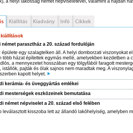
), a helyi lakosság német népviseletével, valamint a hajdan 
kiállítások
 német parasztház a 20. század fordulóján
 épülete egy szalagtelken áll. A helyi domborzati viszonyokat 
n több házat építettek egymás mellé, amelyekben kezdetben a c
lós, a mennyezetet hosszában egy tölgyfából faragott mesterge
, istállók, pajták és ólak sajnos nem maradtak meg. A viszony
észerben kapott helyet.
di kerámia- és üveggyártás emlékei
di mesterségek eszközeinek bemutatása
di német népviselet a 20. század első felében
 leválasztott kisszoba lett az állandó lakóhelyiség, amelyben ma