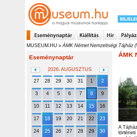
MUSEUM.HU
»
ÁMK Német Nemzetiségi Tájház 
ÁMK N
Eseménynaptár
2026. AUGUSZTUS
27
28
29
30
31
1
2
3
4
5
6
7
8
9
10
11
12
13
14
15
16
17
18
19
20
21
22
23
A Tájház
24
25
26
27
28
29
30
történet