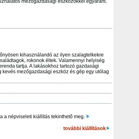
használatos mezőgazdasági eszközökkel egyaránt.
előnyösen kihasználandó az ilyen szalagtelkekre
saládtagok, rokonok éltek. Valamennyi helyiség
renda tartja. A lakásokhoz tartozó gazdasági
lag kevés mezőgazdasági eszköz és gép egy utólag
 a népviseleti kiállítás tekinthető meg.
további kiállítások