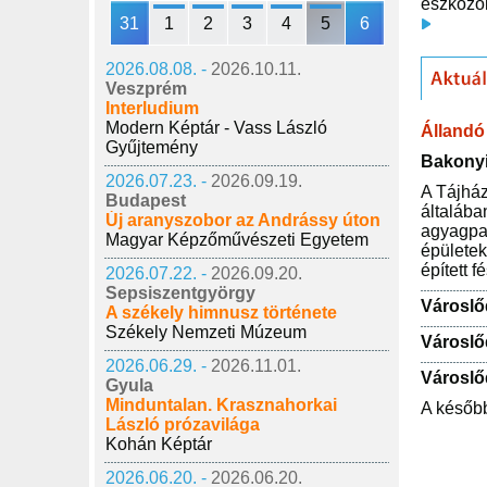
eszközök
31
1
2
3
4
5
6
2026.08.08. -
2026.10.11.
Veszprém
Interludium
Modern Képtár - Vass László
Állandó 
Gyűjtemény
Bakonyi
2026.07.23. -
2026.09.19.
A Tájház
Budapest
általába
Új aranyszobor az Andrássy úton
agyagpad
Magyar Képzőművészeti Egyetem
épületek
épített f
2026.07.22. -
2026.09.20.
Sepsiszentgyörgy
Városlő
A székely himnusz története
Székely Nemzeti Múzeum
Városlő
2026.06.29. -
2026.11.01.
Városlő
Gyula
Minduntalan. Krasznahorkai
A később
László prózavilága
Kohán Képtár
2026.06.20. -
2026.06.20.