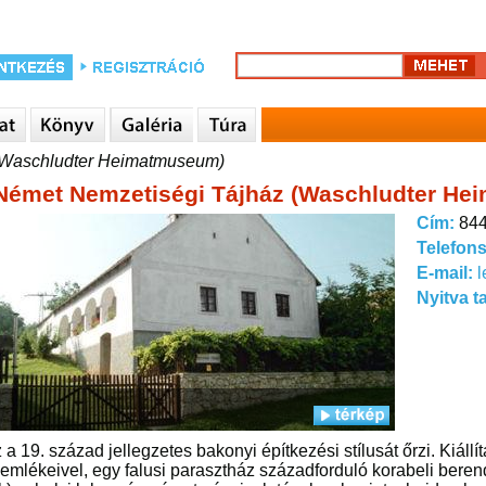
(Waschludter Heimatmuseum)
émet Nemzetiségi Tájház (Waschludter He
Cím:
844
Telefon
E-mail:
l
Nyitva t
 a 19. század jellegzetes bakonyi építkezési stílusát őrzi. Kiá
i emlékeivel, egy falusi parasztház századforduló korabeli bere