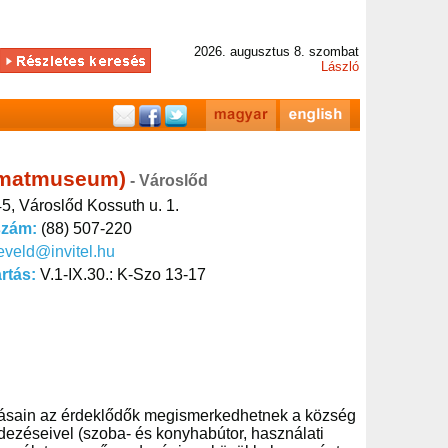
2026. augusztus 8. szombat
László
imatmuseum)
- Városlőd
5, Városlőd Kossuth u. 1.
szám:
(88) 507-220
eveld@invitel.hu
artás:
V.1-IX.30.: K-Szo 13-17
llításain az érdeklődők megismerkedhetnek a község
ndezéseivel (szoba- és konyhabútor, használati