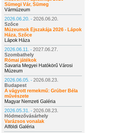
Sümegi Vár, Sümeg
Vármúzeum
2026.06.20. -
2026.06.20.
Szőce
Múzeumok Éjszakája 2026 - Lápok
Háza, Szőce
Lápok Háza
2026.06.11. -
2027.06.27.
Szombathely
Római játékok
Savaria Megyei Hatókörű Városi
Múzeum
2026.06.05. -
2026.08.23.
Budapest
A vágyott remekmű: Grúber Béla
művészete
Magyar Nemzeti Galéria
2026.05.31. -
2026.08.23.
Hódmezővásárhely
Varázsos vonalak
Alföldi Galéria