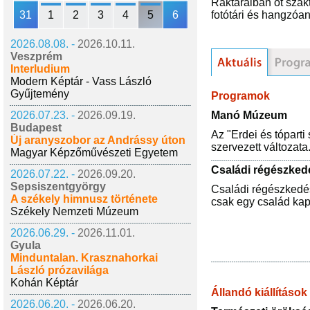
Raktáraiban öt szakt
31
1
2
3
4
5
6
fotótári és hangzóa
2026.08.08. -
2026.10.11.
Veszprém
Interludium
Modern Képtár - Vass László
Gyűjtemény
Programok
Manó Múzeum
2026.07.23. -
2026.09.19.
Budapest
Az "Erdei és tópart
Új aranyszobor az Andrássy úton
szervezett változata
Magyar Képzőművészeti Egyetem
Családi régészke
2026.07.22. -
2026.09.20.
Sepsiszentgyörgy
Családi régészkedés
A székely himnusz története
csak egy család kap 
Székely Nemzeti Múzeum
2026.06.29. -
2026.11.01.
Gyula
Minduntalan. Krasznahorkai
László prózavilága
Kohán Képtár
Állandó kiállítások
2026.06.20. -
2026.06.20.