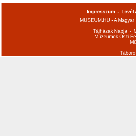
Impresszum
-
Levél 
MUSEUM.HU - A Magyar M
Tájházak Napja
-
M
Múzeumok Őszi Fes
Mű
Táboro