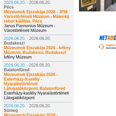
2026.06.20. -
2026.06.20.
Pécs
Múzeumok Éjszakája 2026 - JPM
Várostörténeti Múzeum - Málenkij
robot kiállítás, Pécs
Janus Pannonius Múzeum -
Várostörténeti Múzeum
2026.06.20. -
2026.06.20.
Budakeszi
Múzeumok Éjszakája 2026 - Ívfény
Múzeum, Budakeszi, Budakeszi
Ívfény Múzeum
2026.06.20. -
2026.06.20.
Balatonfüred
Múzeumok Éjszakája 2026 -
Esterházy-Kastély -
Nyaralástörténeti
Látogatóközpont, Balatonfüred
Esterházy-kastély Nyaralástörténeti
Látogatóközpont
2026.06.20. -
2026.06.20.
Sümeg
Múzeumok Éjszakája 2026 -