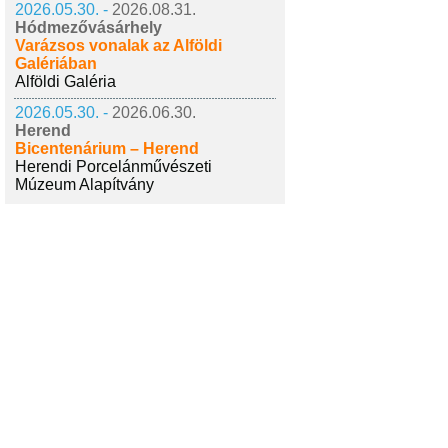
2026.05.30. -
2026.08.31.
Hódmezővásárhely
Varázsos vonalak az Alföldi
Galériában
Alföldi Galéria
2026.05.30. -
2026.06.30.
Herend
Bicentenárium – Herend
Herendi Porcelánművészeti
Múzeum Alapítvány