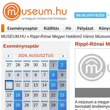
MUSEUM.HU
»
Rippl-Rónai Megyei Hatókörű Városi Múzeum
Rippl-Rónai 
Eseménynaptár
2026. AUGUSZTUS
27
28
29
30
31
1
2
3
4
5
6
7
8
9
10
11
12
13
14
15
16
17
18
19
20
21
22
23
A múzeum a megye e
24
25
26
27
28
29
30
bemutató tevékenysé