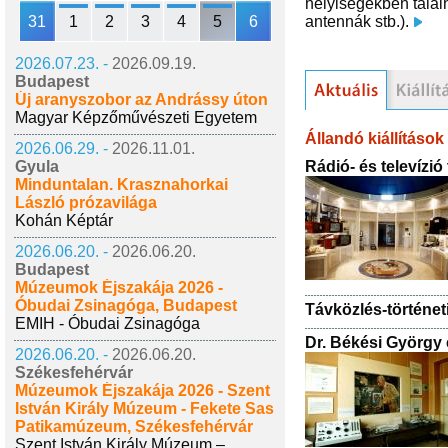
helyiségekben találh
31
1
2
3
4
5
6
antennák stb.).
2026.07.23. -
2026.09.19.
Budapest
Új aranyszobor az Andrássy úton
Magyar Képzőművészeti Egyetem
Állandó kiállítások
2026.06.29. -
2026.11.01.
Rádió- és televízió
Gyula
Minduntalan. Krasznahorkai
László prózavilága
Kohán Képtár
2026.06.20. -
2026.06.20.
Budapest
Múzeumok Éjszakája 2026 -
Óbudai Zsinagóga, Budapest
Távközlés-történet
EMIH - Óbudai Zsinagóga
Dr. Békési György
2026.06.20. -
2026.06.20.
Székesfehérvár
Múzeumok Éjszakája 2026 - Szent
István Király Múzeum - Fekete Sas
Patikamúzeum, Székesfehérvár
Szent István Király Múzeum –