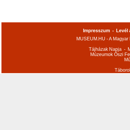
Impresszum
-
Levél 
MUSEUM.HU - A Magyar M
Tájházak Napja
-
M
Múzeumok Őszi Fes
Mű
Táboro