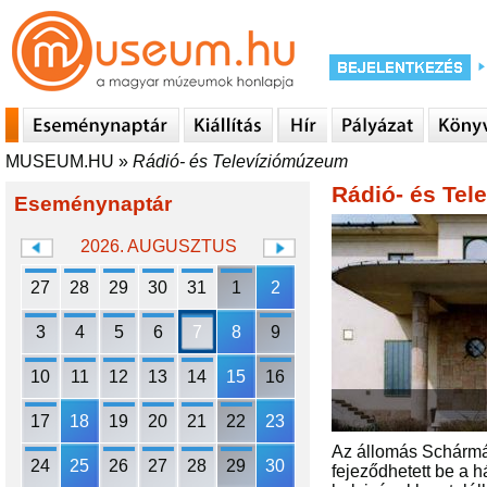
MUSEUM.HU
»
Rádió- és Televíziómúzeum
Rádió- és Te
Eseménynaptár
2026. AUGUSZTUS
27
28
29
30
31
1
2
3
4
5
6
7
8
9
10
11
12
13
14
15
16
17
18
19
20
21
22
23
Az állomás Schármár
24
25
26
27
28
29
30
fejeződhetett be a 