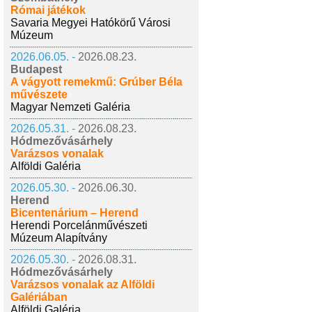
Római játékok
Savaria Megyei Hatókörű Városi
Múzeum
2026.06.05. -
2026.08.23.
Budapest
A vágyott remekmű: Grúber Béla
művészete
Magyar Nemzeti Galéria
2026.05.31. -
2026.08.23.
Hódmezővásárhely
Varázsos vonalak
Alföldi Galéria
2026.05.30. -
2026.06.30.
Herend
Bicentenárium – Herend
Herendi Porcelánművészeti
Múzeum Alapítvány
2026.05.30. -
2026.08.31.
Hódmezővásárhely
Varázsos vonalak az Alföldi
Galériában
Alföldi Galéria