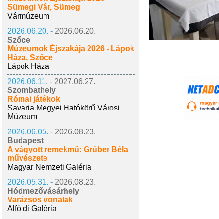
Sümegi Vár, Sümeg
Vármúzeum
2026.06.20. -
2026.06.20.
Szőce
Múzeumok Éjszakája 2026 - Lápok
Háza, Szőce
Lápok Háza
2026.06.11. -
2027.06.27.
Szombathely
Római játékok
Savaria Megyei Hatókörű Városi
Múzeum
2026.06.05. -
2026.08.23.
Budapest
A vágyott remekmű: Grúber Béla
művészete
Magyar Nemzeti Galéria
2026.05.31. -
2026.08.23.
Hódmezővásárhely
Varázsos vonalak
Alföldi Galéria