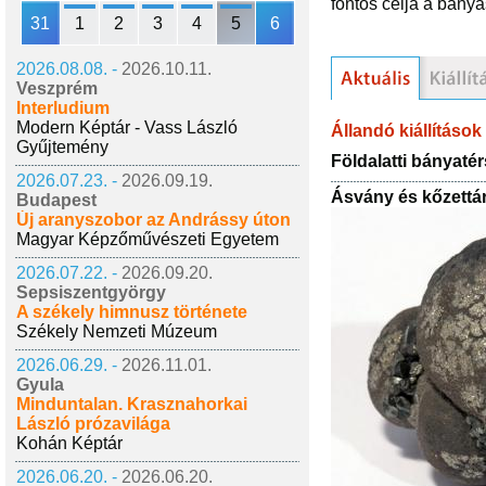
fontos célja a bány
31
1
2
3
4
5
6
2026.08.08. -
2026.10.11.
Veszprém
Interludium
Modern Képtár - Vass László
Állandó kiállítások
Gyűjtemény
Földalatti bányaté
2026.07.23. -
2026.09.19.
Ásvány és kőzettá
Budapest
Új aranyszobor az Andrássy úton
Magyar Képzőművészeti Egyetem
2026.07.22. -
2026.09.20.
Sepsiszentgyörgy
A székely himnusz története
Székely Nemzeti Múzeum
2026.06.29. -
2026.11.01.
Gyula
Minduntalan. Krasznahorkai
László prózavilága
Kohán Képtár
2026.06.20. -
2026.06.20.