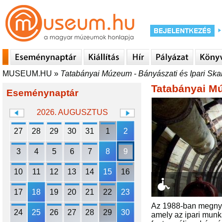
MUSEUM.HU
»
Tatabányai Múzeum - Bányászati és Ipari Sk
Tatabányai Mú
Eseménynaptár
2026. AUGUSZTUS
27
28
29
30
31
1
2
3
4
5
6
7
8
9
10
11
12
13
14
15
16
17
18
19
20
21
22
23
Az 1988-ban megnyit
24
25
26
27
28
29
30
amely az ipari munk