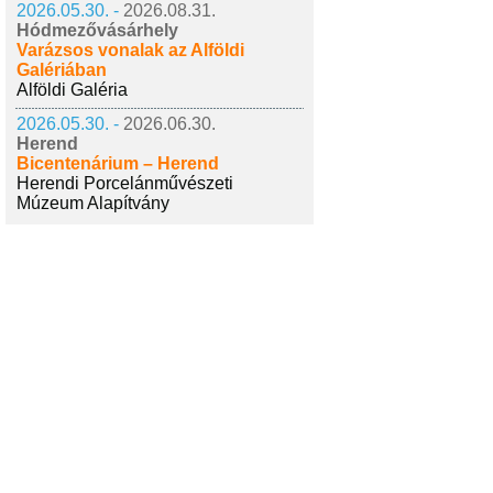
2026.05.30. -
2026.08.31.
Hódmezővásárhely
Varázsos vonalak az Alföldi
Galériában
Alföldi Galéria
2026.05.30. -
2026.06.30.
Herend
Bicentenárium – Herend
Herendi Porcelánművészeti
Múzeum Alapítvány