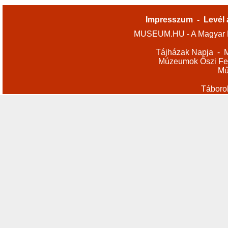
Impresszum
-
Levél 
MUSEUM.HU - A Magyar M
Tájházak Napja
-
M
Múzeumok Őszi Fes
Mű
Táboro