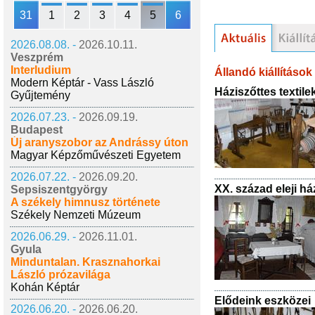
31
1
2
3
4
5
6
2026.08.08. -
2026.10.11.
Veszprém
Interludium
Állandó kiállítások
Modern Képtár - Vass László
Háziszőttes textile
Gyűjtemény
2026.07.23. -
2026.09.19.
Budapest
Új aranyszobor az Andrássy úton
Magyar Képzőművészeti Egyetem
2026.07.22. -
2026.09.20.
XX. század eleji h
Sepsiszentgyörgy
A székely himnusz története
Székely Nemzeti Múzeum
2026.06.29. -
2026.11.01.
Gyula
Minduntalan. Krasznahorkai
László prózavilága
Kohán Képtár
Elődeink eszközei
2026.06.20. -
2026.06.20.