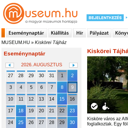
MUSEUM.HU
»
Kiskörei Tájház
Kiskörei Tájh
Eseménynaptár
2026. AUGUSZTUS
27
28
29
30
31
1
2
3
4
5
6
7
8
9
10
11
12
13
14
15
16
17
18
19
20
21
22
23
Kisköre város az Alf
24
25
26
27
28
29
30
foglalkoztak. Egy f