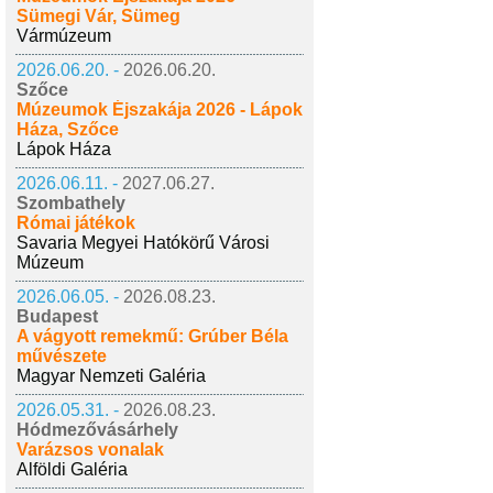
Sümegi Vár, Sümeg
Vármúzeum
2026.06.20. -
2026.06.20.
Szőce
Múzeumok Éjszakája 2026 - Lápok
Háza, Szőce
Lápok Háza
2026.06.11. -
2027.06.27.
Szombathely
Római játékok
Savaria Megyei Hatókörű Városi
Múzeum
2026.06.05. -
2026.08.23.
Budapest
A vágyott remekmű: Grúber Béla
művészete
Magyar Nemzeti Galéria
2026.05.31. -
2026.08.23.
Hódmezővásárhely
Varázsos vonalak
Alföldi Galéria