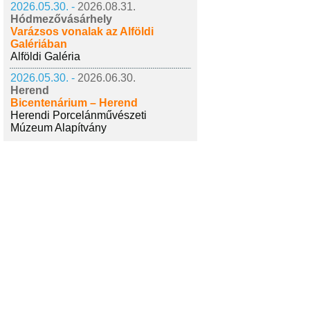
2026.05.30. -
2026.08.31.
Hódmezővásárhely
Varázsos vonalak az Alföldi
Galériában
Alföldi Galéria
2026.05.30. -
2026.06.30.
Herend
Bicentenárium – Herend
Herendi Porcelánművészeti
Múzeum Alapítvány