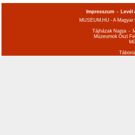
Impresszum
-
Levél 
MUSEUM.HU - A Magyar M
Tájházak Napja
-
M
Múzeumok Őszi Fes
Mű
Táboro