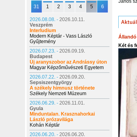
János s
31
1
2
3
4
5
6
2026.08.08. -
2026.10.11.
Veszprém
Interludium
Modern Képtár - Vass László
Állandó 
Gyűjtemény
Két és 
2026.07.23. -
2026.09.19.
Budapest
Új aranyszobor az Andrássy úton
Magyar Képzőművészeti Egyetem
2026.07.22. -
2026.09.20.
Sepsiszentgyörgy
A székely himnusz története
Székely Nemzeti Múzeum
2026.06.29. -
2026.11.01.
Gyula
Minduntalan. Krasznahorkai
László prózavilága
Kohán Képtár
2026.06.20. -
2026.06.20.