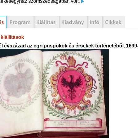
zékesegyház szomszédságában volt.
kiállítások
fél évszázad az egri püspökök és érsekek történetéből, 1699