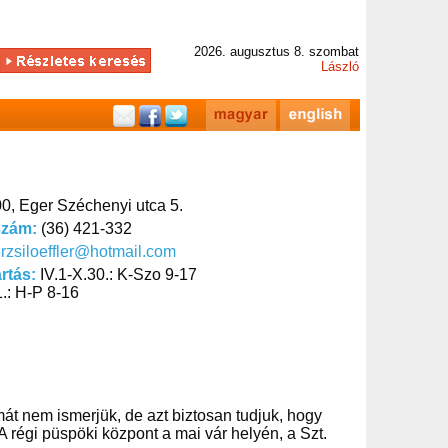
2026. augusztus 8. szombat
László
0, Eger Széchenyi utca 5.
szám:
(36) 421-332
rzsiloeffler@hotmail.com
artás:
IV.1-X.30.: K-Szo 9-17
31.: H-P 8-16
át nem ismerjük, de azt biztosan tudjuk, hogy
A régi püspöki központ a mai vár helyén, a Szt.