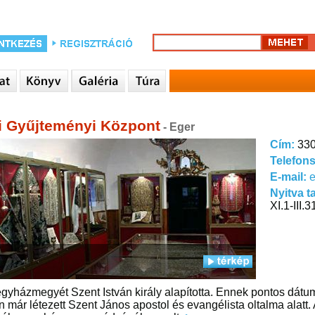
i Gyűjteményi Központ
- Eger
Cím:
330
Telefon
E-mail:
e
Nyitva t
XI.1-III.
egyházmegyét Szent István király alapította. Ennek pontos dátum
 már létezett Szent János apostol és evangélista oltalma alatt. 