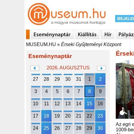
MUSEUM.HU
»
Érseki Gyűjteményi Központ
Érsek
Eseménynaptár
2026. AUGUSZTUS
27
28
29
30
31
1
2
3
4
5
6
7
8
9
10
11
12
13
14
15
16
17
18
19
20
21
22
23
Az egri 
24
25
26
27
28
29
30
1009-ben