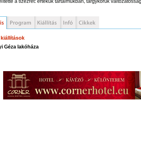
ítette a tízezret: értékük tartalmukban, tárgykörük változatoss
kiállítások
i Géza lakóháza