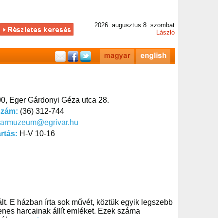
2026. augusztus 8. szombat
László
0, Eger Gárdonyi Géza utca 28.
szám:
(36) 312-744
varmuzeum@egrivar.hu
artás:
H-V 10-16
t. E házban írta sok művét, köztük egyik legszebb
llenes harcainak állít emléket. Ezek száma