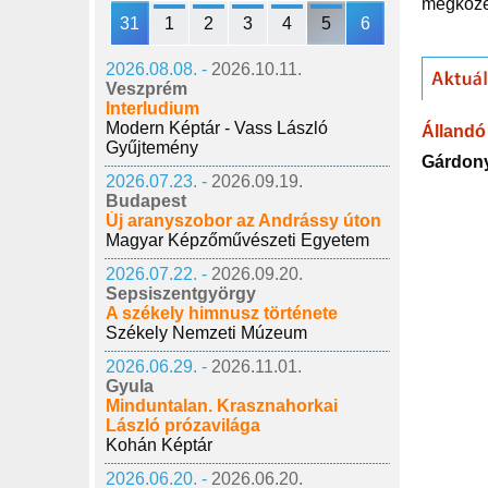
megközel
31
1
2
3
4
5
6
2026.08.08. -
2026.10.11.
Veszprém
Interludium
Modern Képtár - Vass László
Állandó 
Gyűjtemény
Gárdony
2026.07.23. -
2026.09.19.
Budapest
Új aranyszobor az Andrássy úton
Magyar Képzőművészeti Egyetem
2026.07.22. -
2026.09.20.
Sepsiszentgyörgy
A székely himnusz története
Székely Nemzeti Múzeum
2026.06.29. -
2026.11.01.
Gyula
Minduntalan. Krasznahorkai
László prózavilága
Kohán Képtár
2026.06.20. -
2026.06.20.