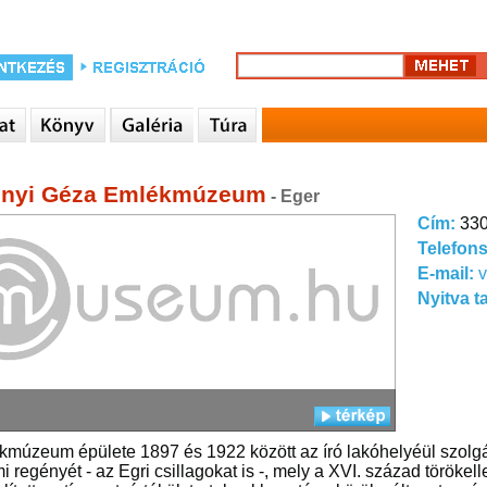
onyi Géza Emlékmúzeum
- Eger
Cím:
330
Telefon
E-mail:
Nyitva t
múzeum épülete 1897 és 1922 között az író lakóhelyéül szolgál
mi regényét - az Egri csillagokat is -, mely a XVI. század töröke