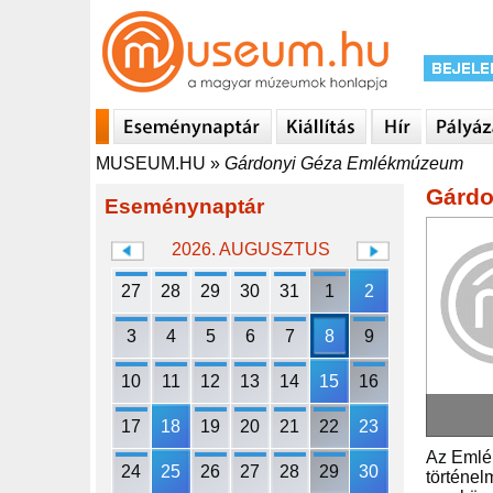
MUSEUM.HU
»
Gárdonyi Géza Emlékmúzeum
Gárd
Eseménynaptár
2026. AUGUSZTUS
27
28
29
30
31
1
2
3
4
5
6
7
8
9
10
11
12
13
14
15
16
17
18
19
20
21
22
23
Az Emlék
24
25
26
27
28
29
30
történel