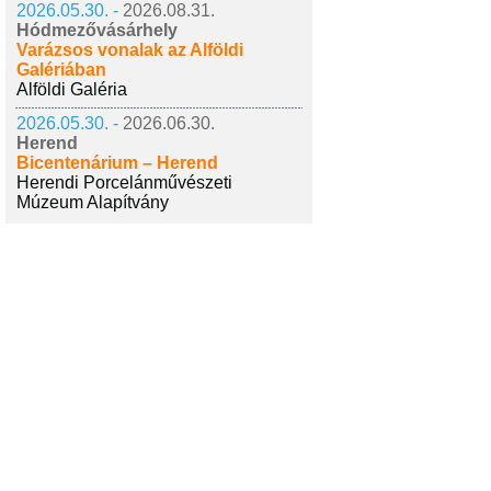
2026.05.30. -
2026.08.31.
Hódmezővásárhely
Varázsos vonalak az Alföldi
Galériában
Alföldi Galéria
2026.05.30. -
2026.06.30.
Herend
Bicentenárium – Herend
Herendi Porcelánművészeti
Múzeum Alapítvány