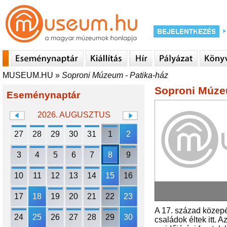
MUSEUM.HU
»
Soproni Múzeum - Patika-ház
Soproni Múzeu
Eseménynaptár
2026. AUGUSZTUS
27
28
29
30
31
1
2
3
4
5
6
7
8
9
10
11
12
13
14
15
16
17
18
19
20
21
22
23
A 17. század közepé
24
25
26
27
28
29
30
családok éltek itt. 