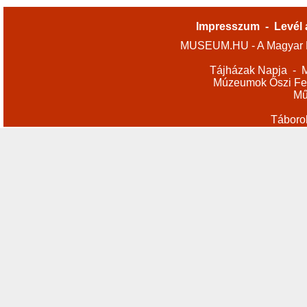
Impresszum
-
Levél 
MUSEUM.HU - A Magyar M
Tájházak Napja
-
M
Múzeumok Őszi Fes
Mű
Táboro