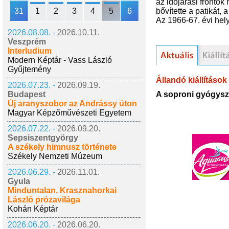
az időjárási frontok
31
1
2
3
4
5
6
bővítette a patikát,
Az 1966-67. évi hely
2026.08.08. -
2026.10.11.
Veszprém
Interludium
Modern Képtár - Vass László
Gyűjtemény
Állandó kiállítások
2026.07.23. -
2026.09.19.
A soproni gyógysze
Budapest
Új aranyszobor az Andrássy úton
Magyar Képzőművészeti Egyetem
2026.07.22. -
2026.09.20.
Sepsiszentgyörgy
A székely himnusz története
Székely Nemzeti Múzeum
2026.06.29. -
2026.11.01.
Gyula
Minduntalan. Krasznahorkai
László prózavilága
Kohán Képtár
2026.06.20. -
2026.06.20.