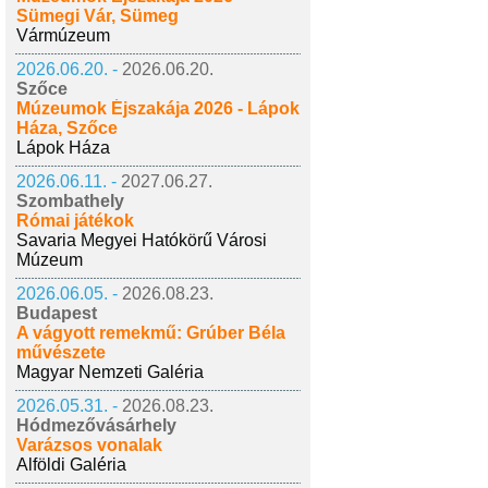
Sümegi Vár, Sümeg
Vármúzeum
2026.06.20. -
2026.06.20.
Szőce
Múzeumok Éjszakája 2026 - Lápok
Háza, Szőce
Lápok Háza
2026.06.11. -
2027.06.27.
Szombathely
Római játékok
Savaria Megyei Hatókörű Városi
Múzeum
2026.06.05. -
2026.08.23.
Budapest
A vágyott remekmű: Grúber Béla
művészete
Magyar Nemzeti Galéria
2026.05.31. -
2026.08.23.
Hódmezővásárhely
Varázsos vonalak
Alföldi Galéria