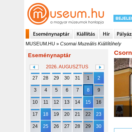
MUSEUM.HU
»
Csornai Muzeális Kiállítóhely
Csorn
Eseménynaptár
2026. AUGUSZTUS
27
28
29
30
31
1
2
3
4
5
6
7
8
9
10
11
12
13
14
15
16
17
18
19
20
21
22
23
24
25
26
27
28
29
30