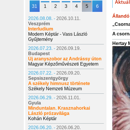
31
1
2
3
4
5
6
Állandó 
2026.08.08. -
2026.10.11.
Veszprém
„Csorna
Interludium
A csorn
Modern Képtár - Vass László
Gyűjtemény
Hertay 
2026.07.23. -
2026.09.19.
Budapest
Új aranyszobor az Andrássy úton
Magyar Képzőművészeti Egyetem
2026.07.22. -
2026.09.20.
Sepsiszentgyörgy
A székely himnusz története
Székely Nemzeti Múzeum
2026.06.29. -
2026.11.01.
Gyula
Minduntalan. Krasznahorkai
László prózavilága
Kohán Képtár
2026.06.20. -
2026.06.20.