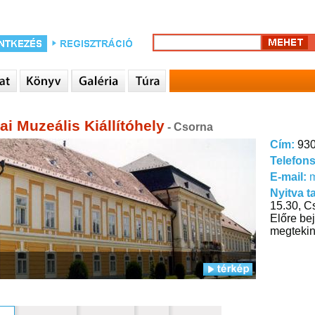
ai Muzeális Kiállítóhely
- Csorna
Cím:
930
Telefon
E-mail:
Nyitva t
15.30, C
Előre bej
megtekin