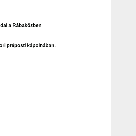
zadai a Rábaközben
ori préposti kápolnában.