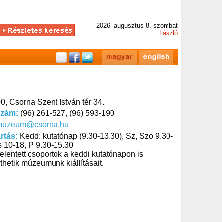
2026. augusztus 8. szombat
László
0, Csorna Szent István tér 34.
szám:
(96) 261-527, (96) 593-190
muzeum@csorna.hu
artás:
Kedd: kutatónap (9.30-13.30), Sz, Szo 9.30-
s 10-18, P 9.30-15.30
elentett csoportok a keddi kutatónapon is
thetik múzeumunk kiállításait.