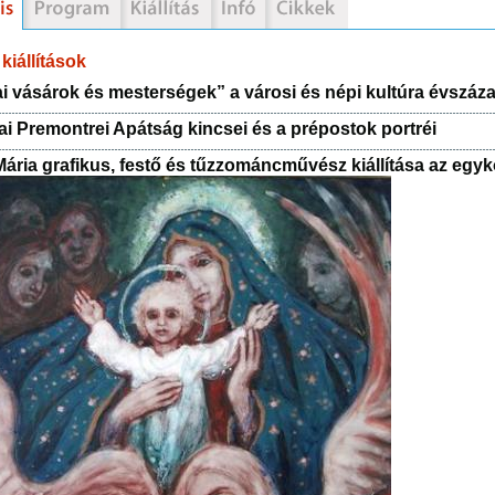
kiállítások
i vásárok és mesterségek” a városi és népi kultúra évszá
ai Premontrei Apátság kincsei és a prépostok portréi
Mária grafikus, festő és tűzzománcművész kiállítása az egyk