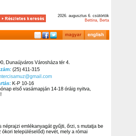
2026. augusztus 6. csütörtök
Bettina, Berta
0, Dunaújváros Városháza tér 4.
szám:
(25) 411-315
intercisamuz@gmail.com
artás:
K-P 10-16
ónap első vasárnapján 14-18 óráig nyitva,
!
néprajzi emlékanyagát gyűjti, őrzi, s mutatja be
az ókori településelőd) nevét, mely a római