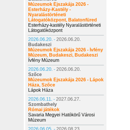
Múzeumok Éjszakája 2026 -
Esterházy-Kastély -
Nyaralástörténeti
Látogatóközpont, Balatonfüred
Esterházy-kastély Nyaralástörténeti
Látogatóközpont
2026.06.20. -
2026.06.20.
Budakeszi
Múzeumok Éjszakája 2026 - Ívfény
Múzeum, Budakeszi, Budakeszi
Ívfény Múzeum
2026.06.20. -
2026.06.20.
Szőce
Múzeumok Éjszakája 2026 - Lápok
Háza, Szőce
Lápok Háza
2026.06.11. -
2027.06.27.
Szombathely
Római játékok
Savaria Megyei Hatókörű Városi
Múzeum
2026.06.05. -
2026.08.23.