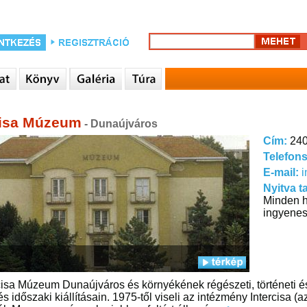
cisa Múzeum
- Dunaújváros
Cím:
240
Telefon
E-mail:
Nyitva t
Minden h
ingyenes
cisa Múzeum Dunaújváros és környékének régészeti, történeti és 
és időszaki kiállításain. 1975-től viseli az intézmény Intercisa (