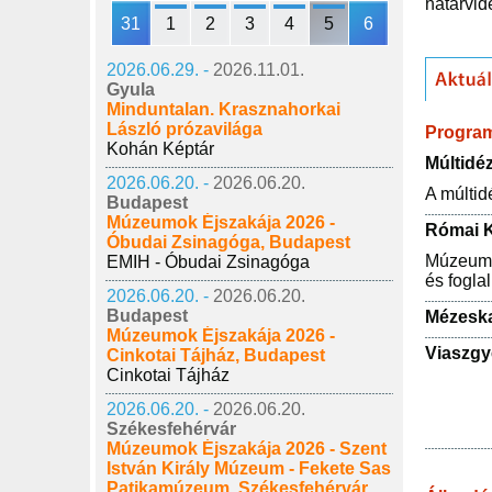
határvid
31
1
2
3
4
5
6
2026.06.29. -
2026.11.01.
Gyula
Minduntalan. Krasznahorkai
László prózavilága
Progra
Kohán Képtár
Múltidé
2026.06.20. -
2026.06.20.
A múltid
Budapest
Múzeumok Éjszakája 2026 -
Római K
Óbudai Zsinagóga, Budapest
Múzeumpe
EMIH - Óbudai Zsinagóga
és fogla
2026.06.20. -
2026.06.20.
Budapest
Mézeska
Múzeumok Éjszakája 2026 -
Viaszgy
Cinkotai Tájház, Budapest
Cinkotai Tájház
2026.06.20. -
2026.06.20.
Székesfehérvár
Múzeumok Éjszakája 2026 - Szent
István Király Múzeum - Fekete Sas
Patikamúzeum, Székesfehérvár