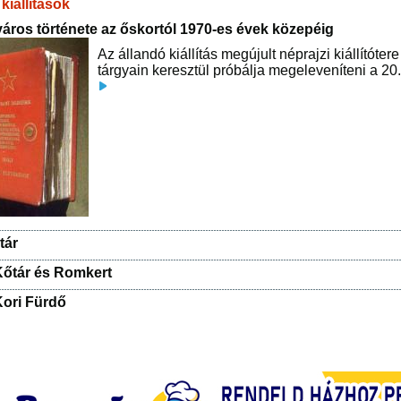
kiállítások
áros története az őskortól 1970-es évek közepéig
Az állandó kiállítás megújult néprajzi kiállítót
tárgyain keresztül próbálja megeleveníteni a 20.
tár
őtár és Romkert
ori Fürdő