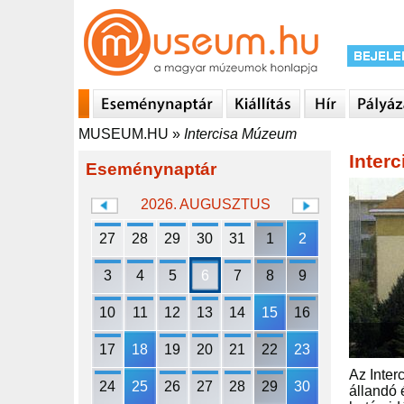
MUSEUM.HU
»
Intercisa Múzeum
Inter
Eseménynaptár
2026. AUGUSZTUS
27
28
29
30
31
1
2
3
4
5
6
7
8
9
10
11
12
13
14
15
16
17
18
19
20
21
22
23
Az Inter
24
25
26
27
28
29
30
állandó 