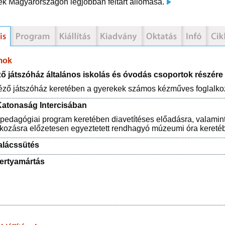
ék Magyarországon legjobban feltárt állomása.
mok
ző játszóház általános iskolás és óvodás csoportok részére
éző játszóház keretében a gyerekek számos kézműves foglalkoz
atonaság Intercisában
dagógiai program keretében diavetítéses előadásra, valamint 
lkozásra előzetesen egyeztetett rendhagyó múzeumi óra keretéb
lácssütés
ertyamártás