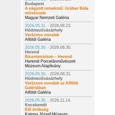
Budapest
A vágyott remekmű: Grúber Béla
művészete
Magyar Nemzeti Galéria
2026.05.31. -
2026.08.23.
Hódmezővásárhely
Varázsos vonalak
Alföldi Galéria
2026.05.30. -
2026.06.30.
Herend
Bicentenárium – Herend
Herendi Porcelánművészeti
Múzeum Alapítvány
2026.05.30. -
2026.08.31.
Hódmezővásárhely
Varázsos vonalak az Alföldi
Galériában
Alföldi Galéria
2026.05.30. -
2026.11.14.
Kecskemét
Élő örökség
Katona József Múzeum